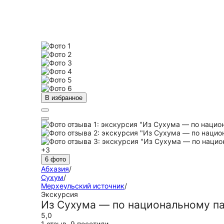
В избранное
+3
6 фото
Абхазия
/
Сухум
/
Мерхеульский источник
/
Экскурсия
Из Сухума — по национальному па
5,0
1 отзыв
,
9 посетили