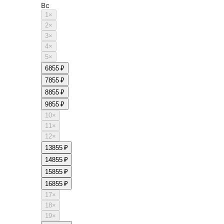
Вс
1
×
2
×
3
×
4
×
5
×
6
855 ₽
7
855 ₽
8
855 ₽
9
855 ₽
10
×
11
×
12
×
13
855 ₽
14
855 ₽
15
855 ₽
16
855 ₽
17
×
18
×
19
×