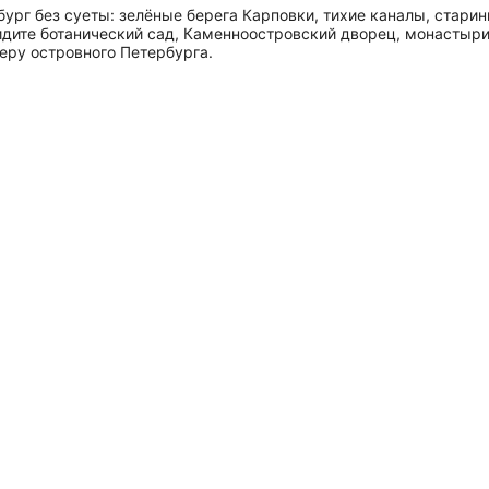
ург без суеты: зелёные берега Карповки, тихие каналы, старин
идите ботанический сад, Каменноостровский дворец, монастыр
еру островного Петербурга.