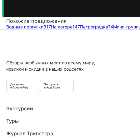
Похожие предложения
Водные прогулки
317
На катере
147
Петроградка
74
Мини-групп
Обзоры необычных мест по всему миру,
новинки и скидки в наших соцсетях
Доступно
Загрузите
в Google Play
в App Store
Экскурсии
Туры
Журнал Трипстера