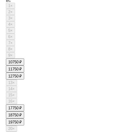
Вс
1
×
2
×
3
×
4
×
5
×
6
×
7
×
8
×
9
×
10
750 ₽
11
750 ₽
12
750 ₽
13
×
14
×
15
×
16
×
17
750 ₽
18
750 ₽
19
750 ₽
20
×