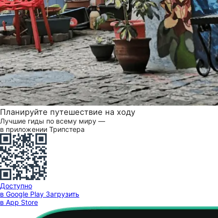
Планируйте путешествие на ходу
Лучшие гиды по всему миру —
в приложении Трипстера
Доступно
в Google Play
Загрузить
в App Store