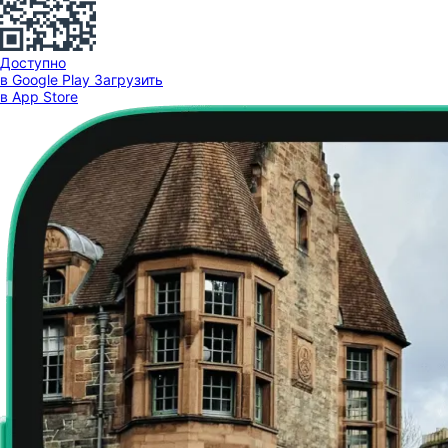
Доступно
в Google Play
Загрузить
в App Store