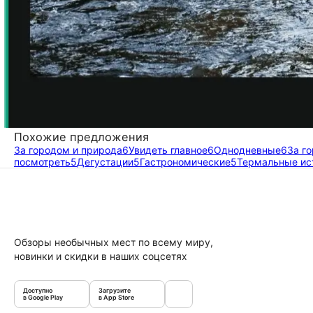
Похожие предложения
За городом и природа
6
Увидеть главное
6
Однодневные
6
За г
посмотреть
5
Дегустации
5
Гастрономические
5
Термальные ис
Обзоры необычных мест по всему миру,
новинки и скидки в наших соцсетях
Доступно
Загрузите
в Google Play
в App Store