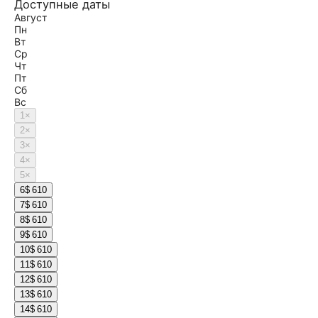
Доступные даты
Август
Пн
Вт
Ср
Чт
Пт
Сб
Вс
1
×
2
×
3
×
4
×
5
×
6
$ 610
7
$ 610
8
$ 610
9
$ 610
10
$ 610
11
$ 610
12
$ 610
13
$ 610
14
$ 610