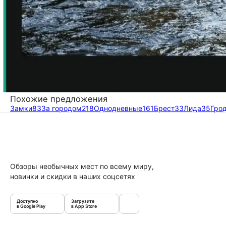
Похожие предложения
Замки
83
За городом
218
Однодневные
161
Брест
33
Лида
35
Гро
Обзоры необычных мест по всему миру,
новинки и скидки в наших соцсетях
Доступно
Загрузите
в Google Play
в App Store