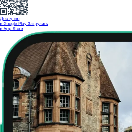
Доступно
в Google Play
Загрузить
в App Store