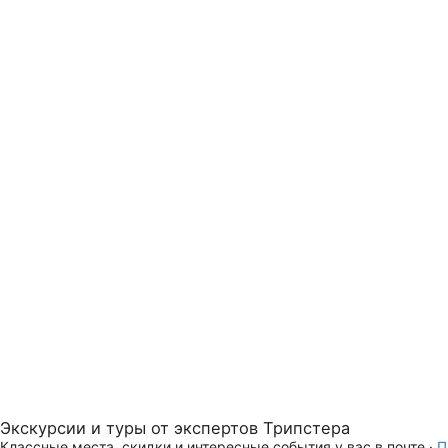
Экскурсии и туры от экспертов Трипстера
Классные места, скидки и интересные события у вас в почте ·
П