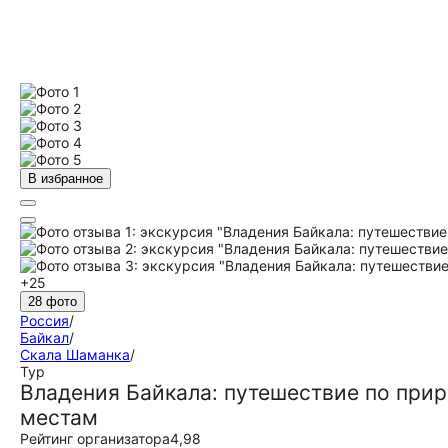
В избранное
+25
28 фото
Россия
/
Байкал
/
Скала Шаманка
/
Тур
Владения Байкала: путешествие по пр
местам
Рейтинг организатора
4,98