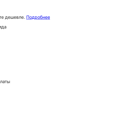
ёте дешевле.
Подробнее
ида
платы