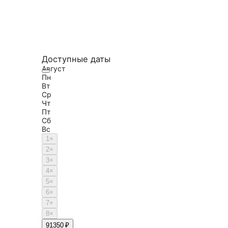
Доступные даты
Август
Пн
Вт
Ср
Чт
Пт
Сб
Вс
1
×
2
×
3
×
4
×
5
×
6
×
7
×
8
×
9
1350 ₽