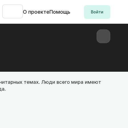
О проекте
Помощь
Войти
манитарных темах. Люди всего мира имеют
да.