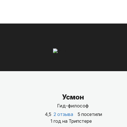
Усмон
Гид-философ
4,5
2 отзыва
5 посетили
1 год на Трипстере