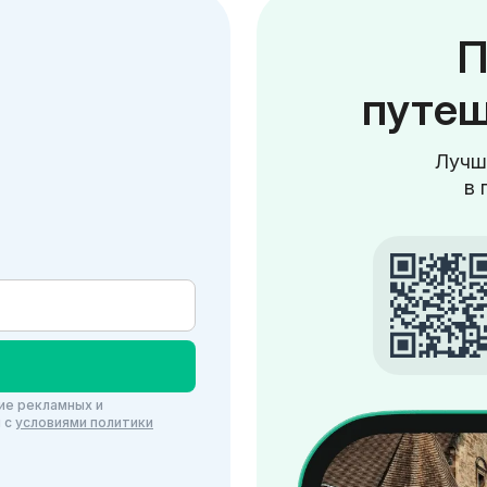
П
путеш
Лучш
в 
ие рекламных и
и c
условиями политики