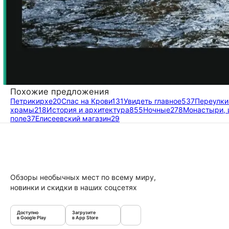
Похожие предложения
Петрикирхе
20
Спас на Крови
131
Увидеть главное
537
Переулки
храмы
218
История и архитектура
855
Ночные
278
Монастыри, 
поле
37
Елисеевский магазин
29
Обзоры необычных мест по всему миру,
новинки и скидки в наших соцсетях
Доступно
Загрузите
в Google Play
в App Store