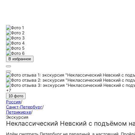
В избранное
+7
10 фото
Россия
/
Санкт-Петербург
/
Петрикирхе
/
Экскурсия
Неклассический Невский с подъёмом н
Идём смотреть Петербург не парадный, а настоящий. Пройд