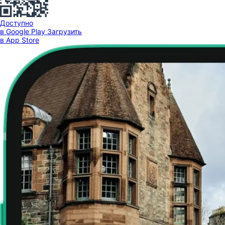
Доступно
в Google Play
Загрузить
в App Store