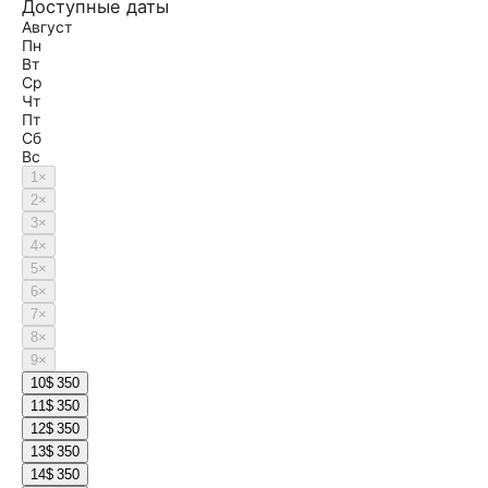
Доступные даты
Август
Пн
Вт
Ср
Чт
Пт
Сб
Вс
1
×
2
×
3
×
4
×
5
×
6
×
7
×
8
×
9
×
10
$ 350
11
$ 350
12
$ 350
13
$ 350
14
$ 350