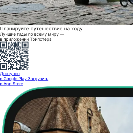
Планируйте путешествие на ходу
Лучшие гиды по всему миру —
в приложении Трипстера
Доступно
в Google Play
Загрузить
в App Store