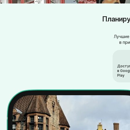
Планиру
Лучшие 
в пр
Досту
в Goog
Play