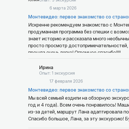
6 марта 2026
Все прошло на отлично!
Монтевидео: первое знакомство со страно
Тот случай, когда реальность превосходит 
паромного терминала, предложила прохладн
Искренне рекомендуем знакомство с Монте
достопримечательностям, комбинируя пешех
продуманная программа без спешки с возмо
окон авто.
знает историю и рассказала много необычных
По нашей просьбе привезла к стадиону, где 
просто просмотр достопримечательностей, 
и команда Уругвай заняла тогда первое мест
прошла очень легко! Огромное спасибо!!!!
спортивную форму игрока с символикой сбор
Ирина
На блошином рынке нашли много полезных и
Опыт: 1 экскурсия
Рамбла и холм Серро, откуда открывается п
17 февраля 2026
Монтевидео: первое знакомство со страно
К назначенному времени Светлана привезла н
Мы всей семьей ездили на обзорную экскурси
год и 4 года). Всем очень понравилось! Маш
Рекомендую гида Светлану. Чёткость, надеж
из-за детей, маршрут Лана адаптировала по
гарантированы.
Спасибо большое, Лана, за эту экскурсию! Б