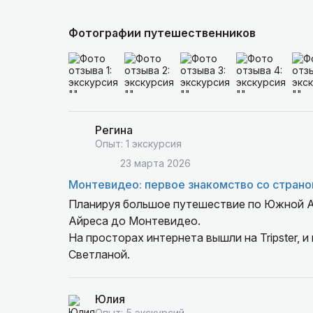
Фотографии путешественников
Регина
Опыт: 1 экскурсия
23 марта 2026
Монтевидео: первое знакомство со страно
Планируя большое путешествие по Южной Ам
Айреса до Монтевидео.
На просторах интернета вышли на Tripster, 
Светланой.
Цена вполне приемлемая, экскурсия индивиду
Юлия
Списались со Светланой, обговорили все дет
Опыт: 5 экскурсий