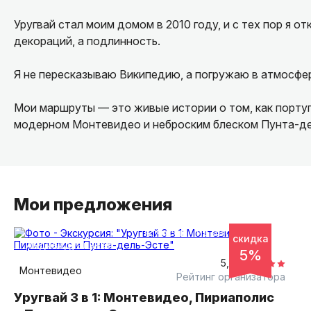
Уругвай стал моим домом в 2010 году, и с тех пор я о
декораций, а подлинность.
Я не пересказываю Википедию, а погружаю в атмосферу
Мои маршруты — это живые истории о том, как порту
модерном Монтевидео и неброским блеском Пунта-де
Для меня Уругвай похож на местный аметист: снаружи
целую вселенную глубокого цвета. Провожу там, где н
арт-пространств до созерцания океана. Составляю п..
Мои предложения
12 часов
на автомобиле
скидка
индивидуальная
5%
5,0
Монтевидео
Рейтинг организатора
Уругвай 3 в 1: Монтевидео, Пириаполис