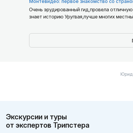
Монтевидео: первое знакомство со страно
Очень эрудированный гид,провела отличную
знает историю Уругвая,лучше многих местных
Юрид
Экскурсии и туры
от экспертов Трипстера