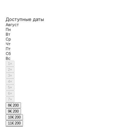
Доступные даты
Август
Пн
Вт
Ср
Чт
Пт
Сб
Вс
1
×
2
×
3
×
4
×
5
×
6
×
7
×
8
€ 200
9
€ 200
10
€ 200
11
€ 200