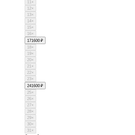
11
×
12
×
13
×
14
×
15
×
16
×
17
1600 ₽
18
×
19
×
20
×
21
×
22
×
23
×
24
1600 ₽
25
×
26
×
27
×
28
×
29
×
30
×
31
×