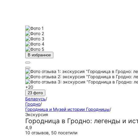
В избранное
+20
23 фото
Беларусь
/
Гродно
/
Городница и Музей истории Городницы
/
Экскурсия
Городница в Гродно: легенды и ис
4,9
10 отзывов
,
50 посетили