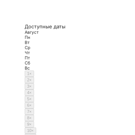
Доступные даты
Август
Пн
Вт
Ср
Чт
Пт
Сб
Вс
1
×
2
×
3
×
4
×
5
×
6
×
7
×
8
×
9
×
10
×