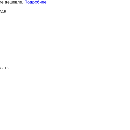
ёте дешевле.
Подробнее
ида
платы