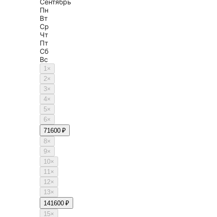
Сентябрь
Пн
Вт
Ср
Чт
Пт
Сб
Вс
1
×
2
×
3
×
4
×
5
×
6
×
7
1600 ₽
8
×
9
×
10
×
11
×
12
×
13
×
14
1600 ₽
15
×