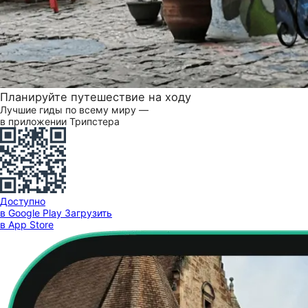
Планируйте путешествие на ходу
Лучшие гиды по всему миру —
в приложении Трипстера
Доступно
в Google Play
Загрузить
в App Store