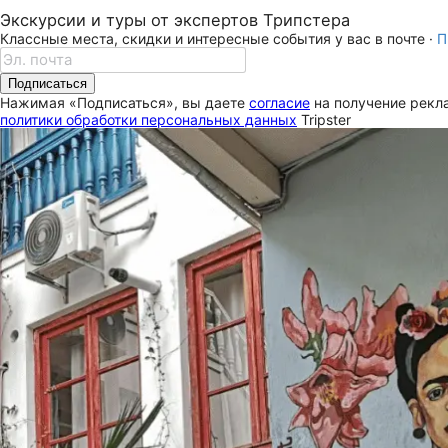
Экскурсии и туры от экспертов Трипстера
Классные места, скидки и интересные события у вас в почте ·
П
Подписаться
Нажимая «Подписаться», вы даете
согласие
на получение рекла
политики обработки персональных данных
Tripster