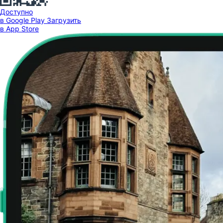
Доступно
в Google Play
Загрузить
в App Store