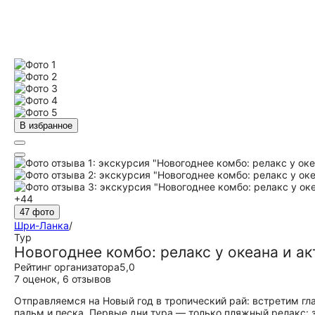
В избранное
+44
47 фото
Шри-Ланка
/
Тур
Новогоднее комбо: релакс у океана и а
Рейтинг организатора
5,0
7 оценок
,
6 отзывов
Отправляемся на Новый год в тропический рай: встретим г
пальм и песка. Первые дни тура — только пляжный релакс: 