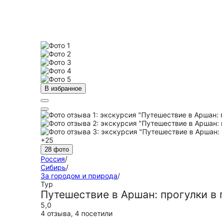
В избранное
+25
28 фото
Россия
/
Сибирь
/
За городом и природа
/
Тур
Путешествие в Аршан: прогулки в
5,0
4 отзыва
,
4 посетили