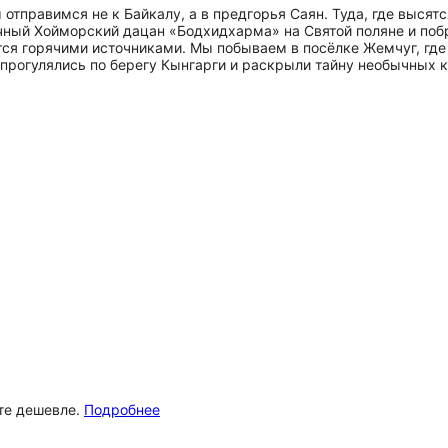
правимся не к Байкалу, а в предгорья Саян. Туда, где высятс
чный Хойморский дацан «Бодхидхарма» на Святой поляне и поб
ся горячими источниками. Мы побываем в посёлке Жемчуг, где
 прогулялись по берегу Кынгарги и раскрыли тайну необычных 
ёте дешевле.
Подробнее