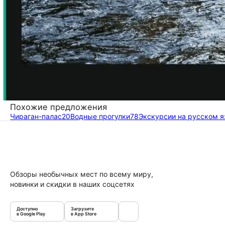
Похожие предложения
Чираган-палас
20
Водные прогулки
78
Экскурсии на русском 
Обзоры необычных мест по всему миру,
новинки и скидки в наших соцсетях
Доступно
Загрузите
в Google Play
в App Store