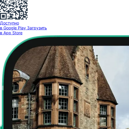
Доступно
в Google Play
Загрузить
в App Store