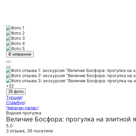
В избранное
+22
25 фото
Турция
/
Стамбул
/
Чираган-палас
/
Водная прогулка
Величие Босфора: прогулка на элитной 
5,0
3 отзыва
,
36 посетили