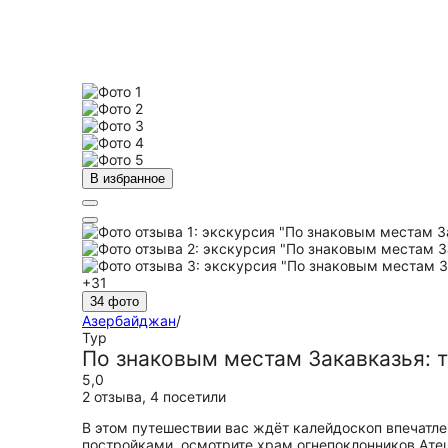
В избранное
+31
34 фото
Азербайджан
/
Тур
По знаковым местам Закавказья: 
5,0
2 отзыва
,
4 посетили
В этом путешествии вас ждёт калейдоскоп впечатле
постройками, осмотрите храм огнепоклонников Атеш