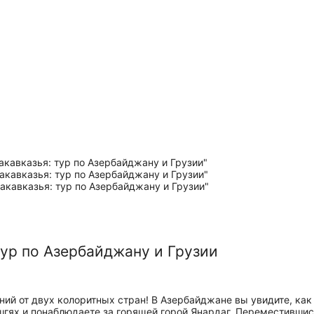
тур по Азербайджану и Грузии
ний от двух колоритных стран! В Азербайджане вы увидите, ка
гях и понаблюдаете за горящей горой Янардаг. Переместившись