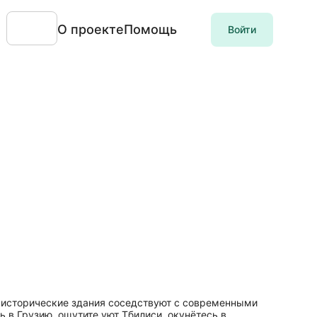
О проекте
Помощь
Войти
к исторические здания соседствуют с современными
 в Грузию, ощутите уют Тбилиси, окунётесь в