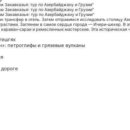
ван трансфер в отель. Затем отправимся исследовать столицу А
нтрастами. Заглянем в самое сердце города — Ичери-шехер. В
 караван-сараи и ремесленные мастерские. Эта историческая 
Атешгях
н»: петроглифы и грязевые вулканы
ия
 дороге