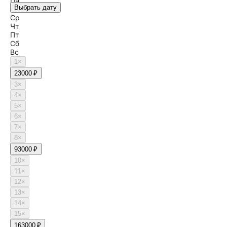
Пн
Выбрать дату
Вт
Ср
Чт
Пт
Сб
Вс
1
×
2
3000 ₽
3
×
4
×
5
×
6
×
7
×
8
×
9
3000 ₽
10
×
11
×
12
×
13
×
14
×
15
×
16
3000 ₽