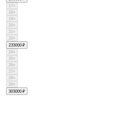
17
×
18
×
19
×
20
×
21
×
22
×
23
3000 ₽
24
×
25
×
26
×
27
×
28
×
29
×
30
3000 ₽