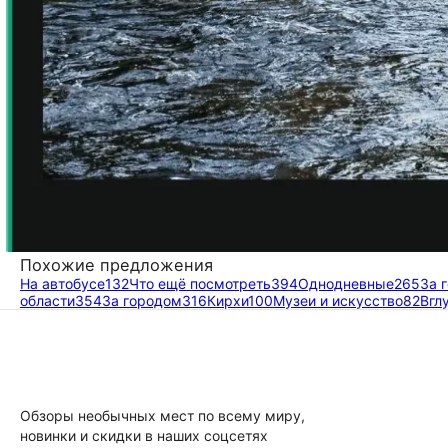
Похожие предложения
На автобусе
132
Что ещё посмотреть
394
Однодневные
265
За 
области
354
За городом
316
Кирхи
100
Музеи и искусство
82
Вгл
Обзоры необычных мест по всему миру,
новинки и скидки в наших соцсетях