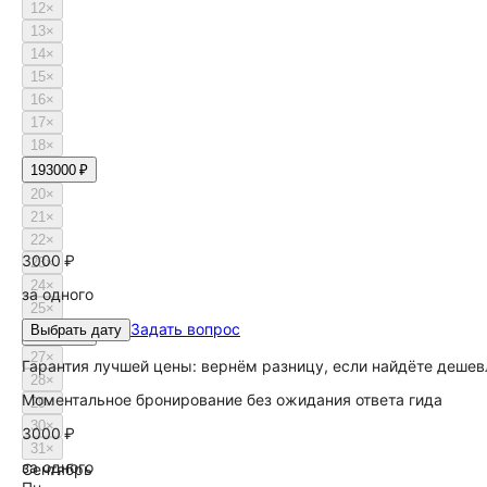
12
×
13
×
14
×
15
×
16
×
17
×
18
×
19
3000 ₽
20
×
21
×
22
×
3000 ₽
23
×
24
×
за одного
25
×
Задать вопрос
Выбрать дату
26
3000 ₽
27
×
Гарантия лучшей цены: вернём разницу, если найдёте дешев
28
×
Моментальное бронирование без ожидания ответа гида
29
×
30
×
3000 ₽
31
×
за одного
Сентябрь