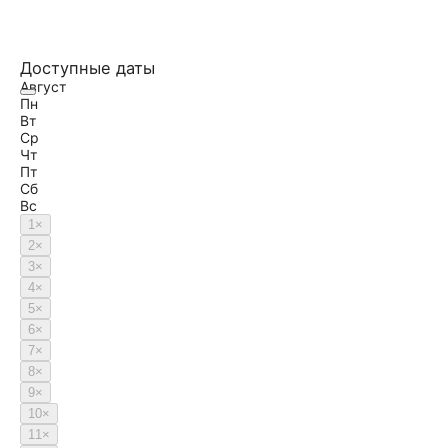
Доступные даты
Август
Пн
Вт
Ср
Чт
Пт
Сб
Вс
1
×
2
×
3
×
4
×
5
×
6
×
7
×
8
×
9
×
10
×
11
×