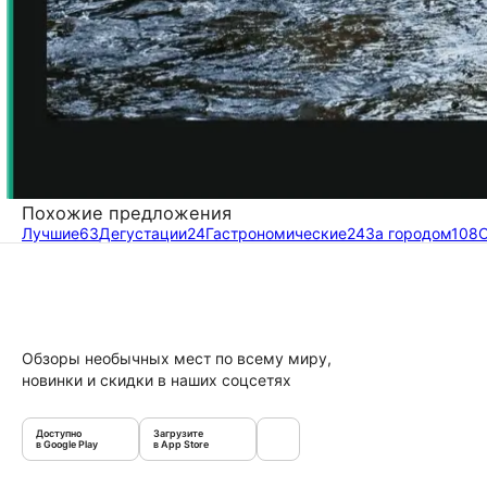
Похожие предложения
Лучшие
63
Дегустации
24
Гастрономические
24
За городом
108
Обзоры необычных мест по всему миру,
новинки и скидки в наших соцсетях
Доступно
Загрузите
в Google Play
в App Store