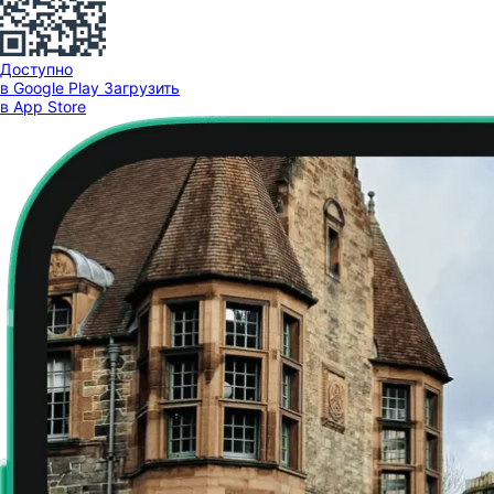
Доступно
в Google Play
Загрузить
в App Store