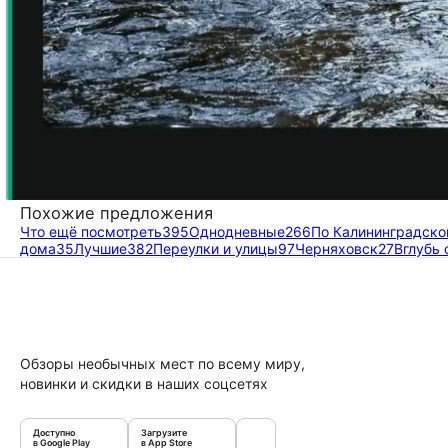
Похожие предложения
Что ещё посмотреть
395
Однодневные
266
По Калининградско
дома
35
Лучшие
382
Переулки и улицы
97
Черняховск
27
Вглубь 
Обзоры необычных мест по всему миру,
новинки и скидки в наших соцсетях
Доступно
Загрузите
в Google Play
в App Store