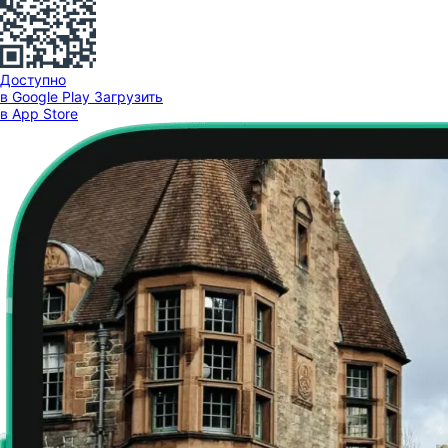
Доступно
в Google Play
Загрузить
в App Store