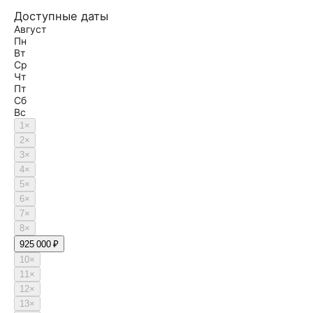
Доступные даты
Август
Пн
Вт
Ср
Чт
Пт
Сб
Вс
1
×
2
×
3
×
4
×
5
×
6
×
7
×
8
×
9
25 000 ₽
10
×
11
×
12
×
13
×