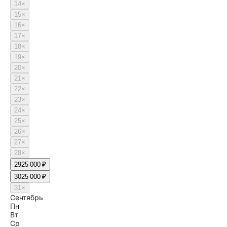
14
×
15
×
16
×
17
×
18
×
19
×
20
×
21
×
22
×
23
×
24
×
25
×
26
×
27
×
28
×
29
25 000 ₽
30
25 000 ₽
31
×
Сентябрь
Пн
Вт
Ср