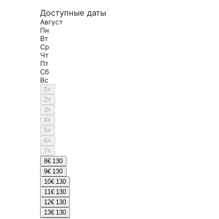
Доступные даты
Август
Пн
Вт
Ср
Чт
Пт
Сб
Вс
1
×
2
×
3
×
4
×
5
×
6
×
7
×
8
€ 130
9
€ 130
10
€ 130
11
€ 130
12
€ 130
13
€ 130