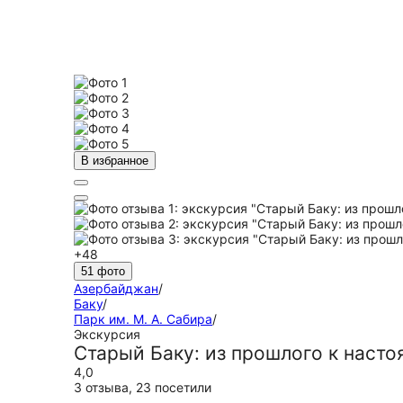
В избранное
+48
51 фото
Азербайджан
/
Баку
/
Парк им. М. А. Сабира
/
Экскурсия
Старый Баку: из прошлого к наст
4,0
3 отзыва
,
23 посетили