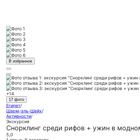
В избранное
+14
17 фото
Египет
/
Шарм-эль-Шейх
/
Активности
/
Экскурсия
Снорклинг среди рифов + ужин в модно
5,0
1 отзыв
,
6 посетили