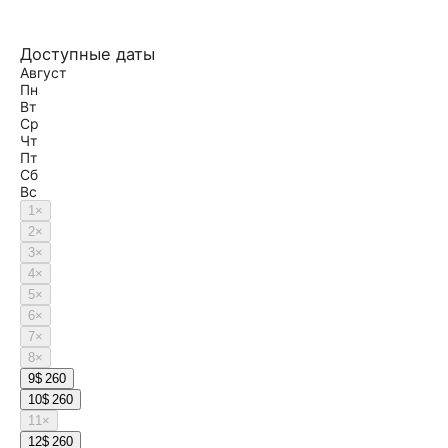
Доступные даты
Август
Пн
Вт
Ср
Чт
Пт
Сб
Вс
1
×
2
×
3
×
4
×
5
×
6
×
7
×
8
×
9
$ 260
10
$ 260
11
×
12
$ 260