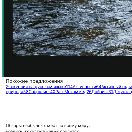
Похожие предложения
Экскурсии на русском языке
114
Активности
64
Активный отды
природа
58
Снорклинг
40
Рас-Мохаммед
26
Дайвинг
31
Дегуста
Обзоры необычных мест по всему миру,
новинки и скидки в наших соцсетях