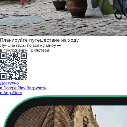
Планируйте путешествие на ходу
Лучшие гиды по всему миру —
в приложении Трипстера
Доступно
в Google Play
Загрузить
в App Store