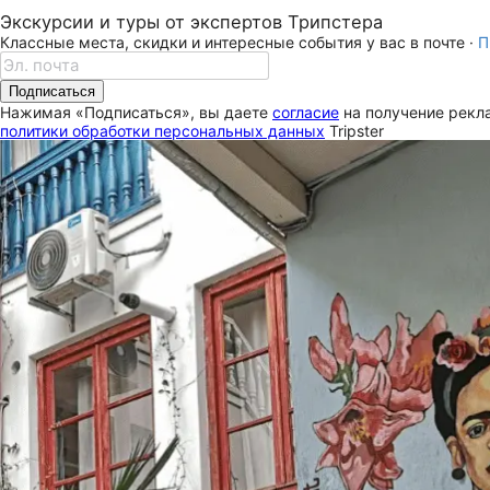
Экскурсии и туры от экспертов Трипстера
Классные места, скидки и интересные события у вас в почте ·
П
Подписаться
Нажимая «Подписаться», вы даете
согласие
на получение рекла
политики обработки персональных данных
Tripster