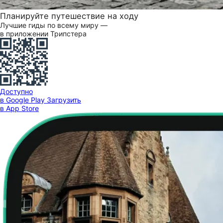
Планируйте путешествие на ходу
Лучшие гиды по всему миру —
в приложении Трипстера
Доступно
в Google Play
Загрузить
в App Store