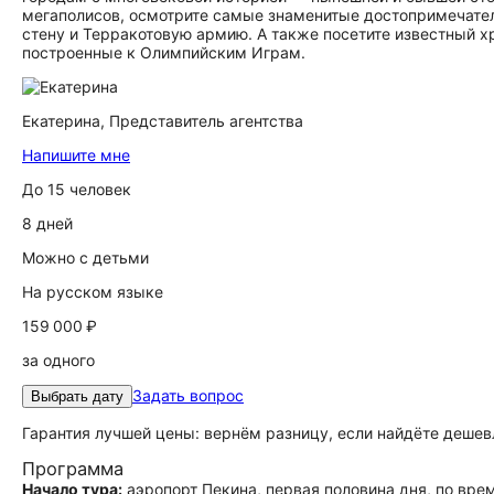
мегаполисов, осмотрите самые знаменитые достопримечател
стену и Терракотовую армию. А также посетите известный 
построенные к Олимпийским Играм.
Екатерина,
Представитель агентства
Напишите мне
До 15 человек
8 дней
Можно с детьми
На русском языке
159 000 ₽
за одного
Задать вопрос
Выбрать дату
Гарантия лучшей цены: вернём разницу, если найдёте дешев
Программа
Начало тура:
аэропорт Пекина, первая половина дня, по вре