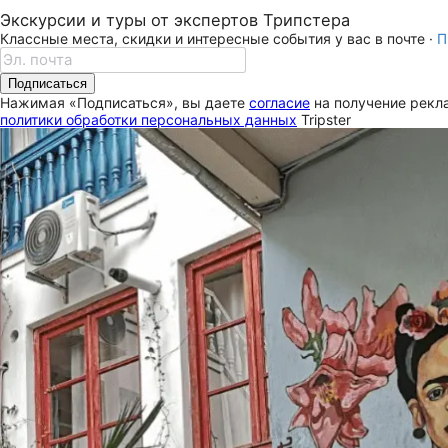
Экскурсии и туры от экспертов Трипстера
Классные места, скидки и интересные события у вас в почте ·
П
Подписаться
Нажимая «Подписаться», вы даете
согласие
на получение рекла
политики обработки персональных данных
Tripster