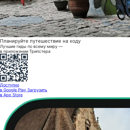
Планируйте путешествие на ходу
Лучшие гиды по всему миру —
в приложении Трипстера
Доступно
в Google Play
Загрузить
в App Store