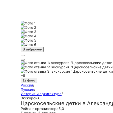
В избранное
+9
12 фото
Россия
/
Пушкин
/
История и архитектура
/
Экскурсия
Царскосельские детки в Александ
Рейтинг организатора
5,0
5 оценок
,
5 отзывов