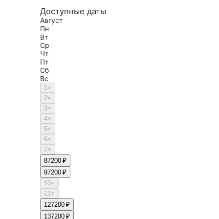
Доступные даты
Август
Пн
Вт
Ср
Чт
Пт
Сб
Вс
1
×
2
×
3
×
4
×
5
×
6
×
7
×
8
7200 ₽
9
7200 ₽
10
×
11
×
12
7200 ₽
13
7200 ₽