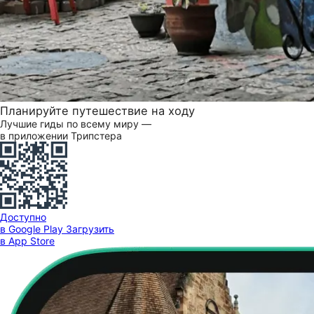
Планируйте путешествие на ходу
Лучшие гиды по всему миру —
в приложении Трипстера
Доступно
в Google Play
Загрузить
в App Store