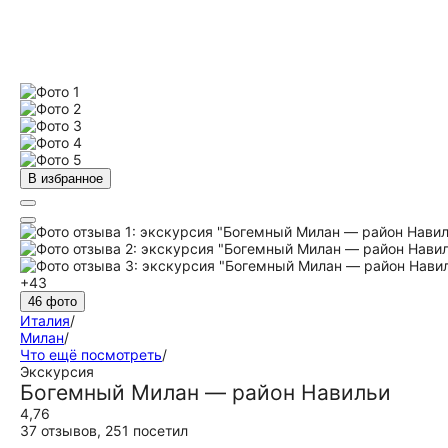
В избранное
+43
46 фото
Италия
/
Милан
/
Что ещё посмотреть
/
Экскурсия
Богемный Милан — район Навильи
4,76
37 отзывов
,
251 посетил