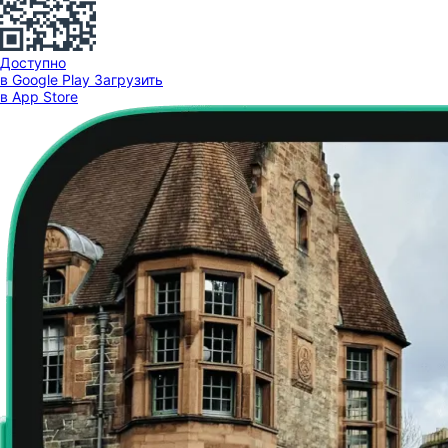
Доступно
в Google Play
Загрузить
в App Store