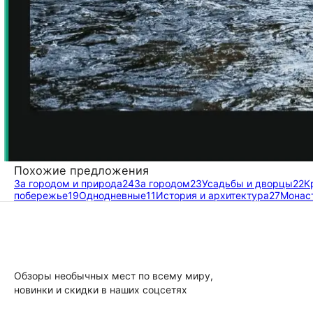
Похожие предложения
За городом и природа
24
За городом
23
Усадьбы и дворцы
22
К
побережье
19
Однодневные
11
История и архитектура
27
Монас
Обзоры необычных мест по всему миру,
новинки и скидки в наших соцсетях