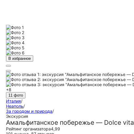
В избранное
+8
11 фото
Италия
/
Неаполь
/
За городом и природа
/
Экскурсия
Амальфитанское побережье — Dolce vita
Рейтинг организатора
4,99
101 оценка
,
87 отзывов