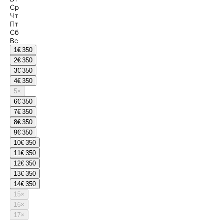
Ср
Чт
Пт
Сб
Вс
1
€ 350
2
€ 350
3
€ 350
4
€ 350
5
×
6
€ 350
7
€ 350
8
€ 350
9
€ 350
10
€ 350
11
€ 350
12
€ 350
13
€ 350
14
€ 350
15
×
16
×
17
×