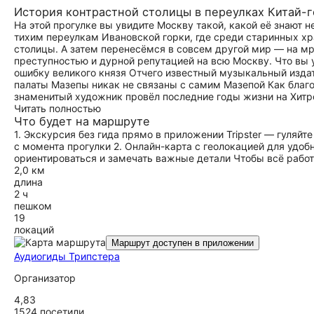
История контрастной столицы в переулках Китай-
На этой прогулке вы увидите Москву такой, какой её знают
тихим переулкам Ивановской горки, где среди старинных хр
столицы. А затем перенесёмся в совсем другой мир — на мр
преступностью и дурной репутацией на всю Москву. Что вы 
ошибку великого князя Отчего известный музыкальный издат
палаты Мазепы никак не связаны с самим Мазепой Как благ
знаменитый художник провёл последние годы жизни на Хитр
Читать полностью
Что будет на маршруте
1. Экскурсия без гида прямо в приложении Tripster — гуляйт
с момента прогулки 2. Онлайн-карта с геолокацией для удо
ориентироваться и замечать важные детали Чтобы всё работ
2,0 км
длина
2 ч
пешком
19
локаций
Маршрут доступен в приложении
Аудиогиды Трипстера
Организатор
4,83
1524 посетили