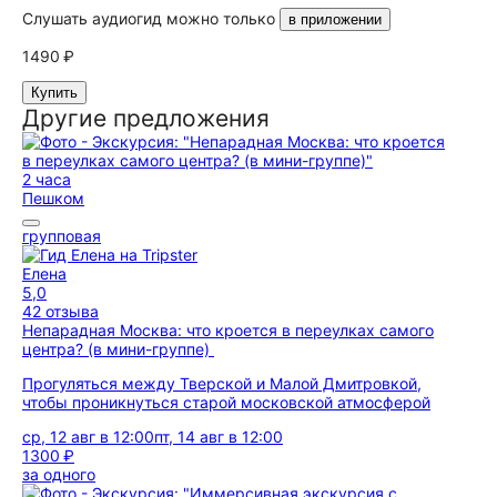
Слушать аудиогид можно только
в приложении
1490 ₽
Купить
Другие предложения
2 часа
Пешком
групповая
Елена
5,0
42 отзыва
Непарадная Москва: что кроется в переулках самого
центра? (в мини-группе)
Прогуляться между Тверской и Малой Дмитровкой,
чтобы проникнуться старой московской атмосферой
ср, 12 авг в 12:00
пт, 14 авг в 12:00
1300 ₽
за одного