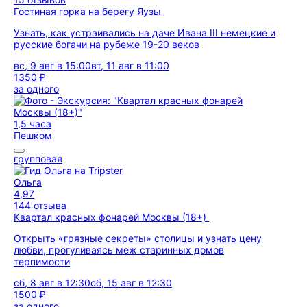
Гостиная горка на берегу Яузы
Узнать, как устраивались на даче Ивана III немецкие и
русские богачи на рубеже 19-20 веков
вс, 9 авг в 15:00
вт, 11 авг в 11:00
1350 ₽
за одного
1,5 часа
Пешком
групповая
Ольга
4,97
144 отзыва
Квартал красных фонарей Москвы (18+)
Открыть «грязные секреты» столицы и узнать цену
любви, прогуливаясь меж старинных домов
терпимости
сб, 8 авг в 12:30
сб, 15 авг в 12:30
1500 ₽
за одного