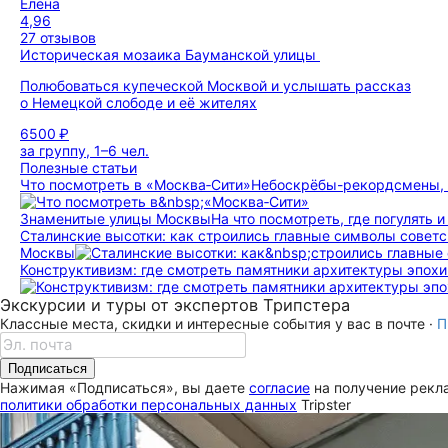
Елена
4,96
27 отзывов
Историческая мозаика Бауманской улицы
Полюбоваться купеческой Москвой и услышать рассказ
о Немецкой слободе и её жителях
6500 ₽
за группу, 1–6 чел.
Полезные статьи
Что посмотреть в «Москва‑Сити»
Небоскрёбы-рекордсмены, 
Знаменитые улицы Москвы
На что посмотреть, где погулять 
Сталинские высотки: как строились главные символы совет
Москвы
Конструктивизм: где смотреть памятники архитектуры эпохи
Экскурсии и туры от экспертов Трипстера
Классные места, скидки и интересные события у вас в почте ·
П
Подписаться
Нажимая «Подписаться», вы даете
согласие
на получение рекла
политики обработки персональных данных
Tripster