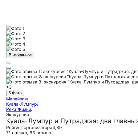
В избранное
+3
6 фото
Малайзия
/
Куала-Лумпур
/
Река Жизни
/
Экскурсия
Куала-Лумпур и Путраджая: два главны
Рейтинг организатора
4,89
71 оценка
,
63 отзыва