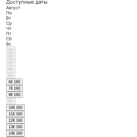
Доступные даты
Август
Пн
Вт
Ср
Чт
Пт
Сб
Вс
1
×
2
×
3
×
4
×
5
×
6
€ 160
7
€ 160
8
€ 160
9
×
10
€ 160
11
€ 160
12
€ 160
13
€ 160
14
€ 160