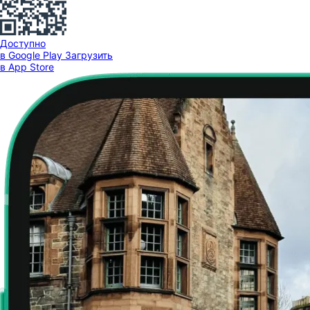
Доступно
в Google Play
Загрузить
в App Store