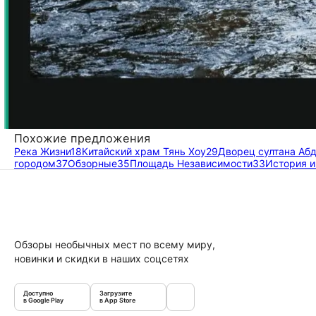
Похожие предложения
Река Жизни
18
Китайский храм Тянь Хоу
29
Дворец султана Аб
городом
37
Обзорные
35
Площадь Независимости
33
История и
Обзоры необычных мест по всему миру,
новинки и скидки в наших соцсетях
Доступно
Загрузите
в Google Play
в App Store