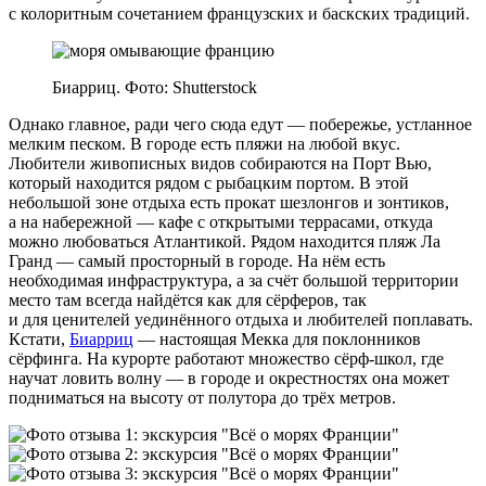
с колоритным сочетанием французских и баскских традиций.
Биарриц. Фото: Shutterstock
Однако главное, ради чего сюда едут — побережье, устланное
мелким песком. В городе есть пляжи на любой вкус.
Любители живописных видов собираются на Порт Вью,
который находится рядом с рыбацким портом. В этой
небольшой зоне отдыха есть прокат шезлонгов и зонтиков,
а на набережной — кафе с открытыми террасами, откуда
можно любоваться Атлантикой. Рядом находится пляж Ла
Гранд — самый просторный в городе. На нём есть
необходимая инфраструктура, а за счёт большой территории
место там всегда найдётся как для сёрферов, так
и для ценителей уединённого отдыха и любителей поплавать.
Кстати,
Биарриц
— настоящая Мекка для поклонников
сёрфинга. На курорте работают множество сёрф‑школ, где
научат ловить волну — в городе и окрестностях она может
подниматься на высоту от полутора до трёх метров.