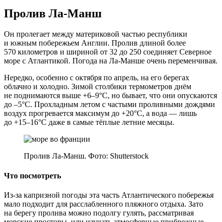
Пролив Ла‑Манш
Он пролегает между материковой частью республики
и южным побережьем Англии. Пролив длиной более
570 километров и шириной от 32 до 250 соединяет Северное
море с Атлантикой. Погода на Ла‑Манше очень переменчивая.
Нередко, особенно с октября по апрель, на его берегах
облачно и холодно. Зимой столбики термометров днём
не поднимаются выше +6–9°C, но бывает, что они опускаются
до –5°C. Прохладным летом с частыми проливными дождями
воздух прогревается максимум до +20°C, а вода — лишь
до +15–16°C даже в самые тёплые летние месяцы.
Пролив Ла‑Манш. Фото: Shutterstock
Что посмотреть
Из‑за капризной погоды эта часть Атлантического побережья
мало подходит для расслабленного пляжного отдыха. Зато
на берегу пролива можно подолгу гулять, рассматривая
морские просторы, или изучать атмосферные прибрежные