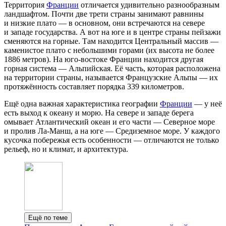
Территория
Франции
отличается удивительно разнообразным
ландшафтом. Почти две трети страны занимают равнины
и низкие плато — в основном, они встречаются на севере
и западе государства. А вот на юге и в центре страны пейзажи
сменяются на горные. Там находится Центральный массив —
каменистое плато с небольшими горами (их высота не более
1886 метров). На юго‑востоке Франции находится другая
горная система — Альпийская. Её часть, которая расположена
на территории страны, называется Французские Альпы — их
протяжённость составляет порядка 339 километров.
Ещё одна важная характеристика географии
Франции
— у неё
есть выход к океану и морю. На севере и западе берега
омывает Атлантический океан и его части — Северное море
и пролив Ла‑Манш, а на юге — Средиземное море. У каждого
кусочка побережья есть особенности — отличаются не только
рельеф, но и климат, и архитектура.
Ещё по теме