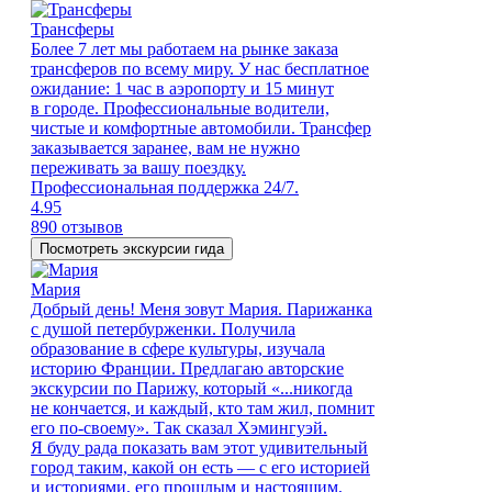
Трансферы
Более 7 лет мы работаем на рынке заказа
трансферов по всему миру. У нас бесплатное
ожидание: 1 час в аэропорту и 15 минут
в городе. Профессиональные водители,
чистые и комфортные автомобили. Трансфер
заказывается заранее, вам не нужно
переживать за вашу поездку.
Профессиональная поддержка 24/7.
4.95
890 отзывов
Посмотреть экскурсии гида
Мария
Добрый день! Меня зовут Мария. Парижанка
с душой петербурженки. Получила
образование в сфере культуры, изучала
историю Франции. Предлагаю авторские
экскурсии по Парижу, который «...никогда
не кончается, и каждый, кто там жил, помнит
его по-своему». Так сказал Хэмингуэй.
Я буду рада показать вам этот удивительный
город таким, какой он есть — с его историей
и историями, его прошлым и настоящим,