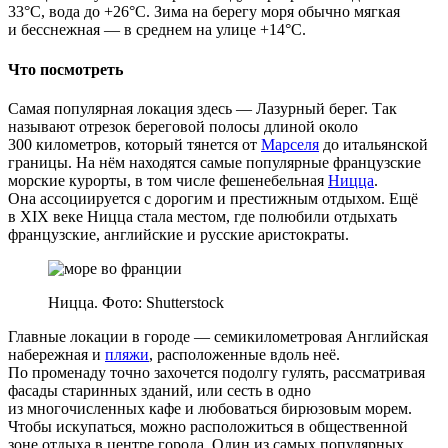
33°C, вода до +26°C. Зима на берегу моря обычно мягкая
и бесснежная — в среднем на улице +14°C.
Что посмотреть
Самая популярная локация здесь — Лазурный берег. Так
называют отрезок береговой полосы длиной около
300 километров, который тянется от
Марселя
до итальянской
границы. На нём находятся самые популярные французские
морские курорты, в том числе фешенебельная
Ницца
.
Она ассоциируется с дорогим и престижным отдыхом. Ещё
в XIX веке Ницца стала местом, где полюбили отдыхать
французские, английские и русские аристократы.
Ницца. Фото: Shutterstock
Главные локации в городе — семикилометровая Английская
набережная и
пляжи
, расположенные вдоль неё.
По променаду точно захочется подолгу гулять, рассматривая
фасады старинных зданий, или сесть в одно
из многочисленных кафе и любоваться бирюзовым морем.
Чтобы искупаться, можно расположиться в общественной
зоне отдыха в центре города. Один из самых популярных