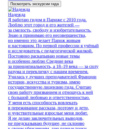
Посмотреть экскурсии гида
Надежда
Я работаю гидом в Париже с 2010 года.
Люблю этот город и его жителей —
за смелость, свободу и изобретательность.
Знаю и принимаю его несовершенства,
но именно это делает Париж живым
и настоящим. По первой профессии я учёный
и исследователь с педагогической жилкой.
Постоянно раскапываю новые темы
и особенно люблю Средние века
за принципиальность, а 18–19 века — за силу
разума и перекличку с нашим временем.
Училась у лучших преподавателей Франции
истории, искусства и туризма, имею
государственную лицензию гида. Считаю
свою работу призванием и отношусь к ней
с большой любовью и ответственностью.
У меня есть способность вовлекать
в переживание рассказа, поэтому и дети,
и чувствительные взрослые меня любят.
Я не делаю заключительных выводов,
не предсказываю будущее, не склоняю
к своим убеждениям, даю разные точки