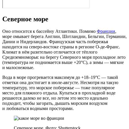
Северное море
Оно относится к бассейну Атлантики. Помимо
Франции
,
море омывает берега Англии, Шотландии, Бельгии, Германии,
Дании и Нидерландов. Французская часть побережья
находится на северо‑востоке страны в регионе О‑де-Франс.
Климат в нём разительно отличается от тёплого
Средиземноморья: на берегу Северного моря прохладное лето
(температура не поднимается выше +20°C), а зимы — мягкие
и малоснежные.
Вода в море прогревается максимум до +18–19°С — такой
отметки она достигает в июле‑августе. Несмотря на такую
температуру, это морское побережье — тоже популярное
место для пляжного отдыха. Купаться в прохладной воде
решаются далеко не все, но летом это место идеально
подходит, чтобы загорать, дышать морским воздухом
и любоваться водными просторами.
Северное море. Фото: Shutterstock