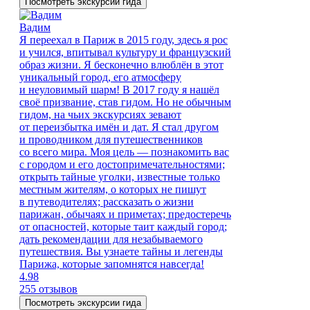
Посмотреть экскурсии гида
Вадим
Я переехал в Париж в 2015 году, здесь я рос
и учился, впитывал культуру и французский
образ жизни. Я бесконечно влюблён в этот
уникальный город, его атмосферу
и неуловимый шарм! В 2017 году я нашёл
своё призвание, став гидом. Но не обычным
гидом, на чьих экскурсиях зевают
от переизбытка имён и дат. Я стал другом
и проводником для путешественников
со всего мира. Моя цель — познакомить вас
с городом и его достопримечательностями;
открыть тайные уголки, известные только
местным жителям, о которых не пишут
в путеводителях; рассказать о жизни
парижан, обычаях и приметах; предостеречь
от опасностей, которые таит каждый город;
дать рекомендации для незабываемого
путешествия. Вы узнаете тайны и легенды
Парижа, которые запомнятся навсегда!
4.98
255 отзывов
Посмотреть экскурсии гида