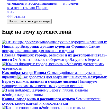
легендами и воспоминаниями — и помочь
вам открыть ваш Париж.
4.95
444 отзыва
Посмотреть экскурсии гида
Ещё на тему путешествий
От
Ниццы до Биаррица: лучшие курорты Франции
Самые
популярные локации для пляжного отдыха
Южная Франция: города, регионы и их до­сто­при­ме­ча­тель­
но­сти
От Атлантического побережья до Лазурного Берега
Как добраться до Ниццы
Самые удобные маршруты на юг
Франции
Гайд по Лазурному
Берегу: пляжи, пальмы и сладкие лимоны
Планируем
маршрут по самым известным курортам региона
Канны: город кино и роскошного отдыха
Чем интересен
курорт, кроме пляжей и кинофестиваля