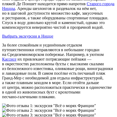
пляжей Де Поншет находится прямо напротив
Старого города
Ниццы
. Аренды шезлонгов и раздевалок на нём нет,
но в шаговой доступности множество кафе, закусочных
и ресторанов, а также оборудованы спортивные площадки.
Спуск в воду довольно крутой и каменистый, однако это
компенсируется невероятно чистой и прозрачной водой.
Выбрать экскурсии в Ницце
За более спокойным и уединённым отдыхом
путешественники отправляются в небольшие городки
на Средиземноморском побережье. Например, в уютном
Кассисе
их привлекают потрясающие пейзажи —
в окрестностях расположены бухты с высокими скалами
из белоснежного известняка, оливковые рощи, виноградники
и лавандовые поля. В самом посёлке есть песчаный пляж
Гранд‑Мер с необходимой для отдыха инфраструктурой,
а также плавным заходом в море. Если отойти дальше
от центра, можно расположиться практически в одиночестве
в одной из живописных бухт с крохотными
песчано‑галечными пляжами.