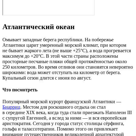
Атлантический океан
Омывает западные берега республики. На побережье
Атлантики царит умеренный морской климат, при котором
не бывает жаркого лета (не выше +25°С), а вода прогревается
максимум до +20°С. В этой части страны расположены
просторные песчаные пляжи общей протяжённостью около
250 километров. Во время отливов они становятся невероятно
широкими: вода может отступать на километр от берега.
Купальный сезон длится с июня по август.
Что посмотреть
Популярный морской курорт французской Атлантики —
Биарриц
. Местом для роскошного отдыха он стал
в середине XIX века, когда туда стали приезжать Наполеон III
с супругой Евгенией, а вслед за ними — и вся европейская
аристократия. Сегодня у города статус столицы сёрфинга,
гольфа и талассотерапии. Помимо этого он привлекает
внимание путешественников великолепной архитектурой