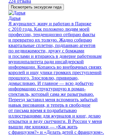
224 отзыва
Посмотреть экскурсии гида
Дарья
Я журналист, живу и работаю в Париже
с 2010 года. Как положено людям моей
профессии, тенденциозно отбираю факты
и превратно их толкую. Жадно собираю
квартальные сплетни, подпаиваю агентов
по недвижимости, дружу с бомжами
и послами и втираюсь в доверие работникам
муниципалитета ради инсайдерской
информации. Копаюсь во внебрачных связях
королей и ищу улики громких преступлений
прошлого. Злословлю, привираю,
домысливаю. И главное — всю добытую
информацию структурирую в роман-
спектакль, который сама же разыгрываю.
Переезд заставил меня вспомнить забытый
навык рисования, и теперь в свободное
от письма время я подрабатываю
иллюстрациями для журналов и книг, делаю
открытки и веду скетчинги. В России у меня
вышли две книжки — «Как жить
с французом?» и «Делать детей с французом».