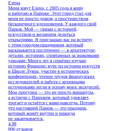
Елена
Меня зовут Елена, с 2005 года я живу
и работаю в Париже. Этот город стал для
меня не просто домом, а пространством
бесконечного вдохновения. У каждого свой
Париж. Мой — связан с историей,
искусством и желанием делиться
открытиями. Я приглашаю вас на встречу
с этим городом-праздником, который
раскрывается постепенно — в архитектуре,
деталях, историях, спрятанных за знакомыми
улицами. Много лет я серьёзно изучаю
историю Франции: курс по истории искусств
в Школе Лувра, участие в исторических
конференциях, чтение трудов французских
исследователей и работа с архивными
источниками легли в основу моих экскурсий.
Мои прогулки — это не просто маршруты,
а встречи с Парижем, который удивляет,
трогает и остаётся с вами навсегда. Потому
что настоящий Париж — это праздник,
который живёт внутри и никогда
не заканчивается.
4.98
806 отзывов