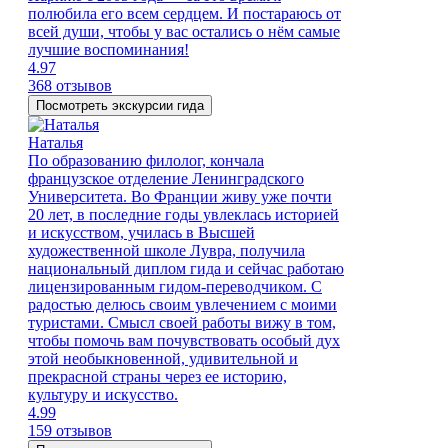
полюбила его всем сердцем. И постараюсь от
всей души, чтобы у вас остались о нём самые
лучшие воспоминания!
4.97
368 отзывов
Посмотреть экскурсии гида
Наталья
По образованию филолог, кончала
французское отделение Ленинградского
Университета. Во Франции живу уже почти
20 лет, в последние годы увлеклась историей
и искусством, училась в Высшей
художественной школе Лувра, получила
национальный диплом гида и сейчас работаю
лицензированным гидом-переводчиком. С
радостью делюсь своим увлечением с моими
туристами. Смысл своей работы вижу в том,
чтобы помочь вам почувствовать особый дух
этой необыкновенной, удивительной и
прекрасной страны через ее историю,
культуру и искусство.
4.99
159 отзывов