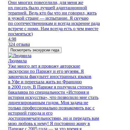
Они многих повеселили, для меня же
их писать было лучшей адаптационной
терапией. Ведь кто бы что ни говорил, жить
в чужой стране — испытание. Я скучаю
по соотечественникам и всегда искренне рада
встрече с ними. Нам всегда есть о чем вместе
посмеяться:)
4.98
324 отзыва
Посмотреть экскурсии гида
Людмила
Уже много лет я провожу авторские
экскурсии по Парижу и его музеям. Я
закончила факультет иностранных языков
в Уфе и переехала жить во Францию
в 2000 году. В Париже я получила степень
бакалавра по специальности «История и
история искусства», что позволило мне стать
лицензированным гидом. Моя задача не
только профессионально познакомить вас с
историей города и его
достопримечательностями, но и передать вам
мою любовь к нему! Я постоянно живу в
Париже с 2005 года — за это время я