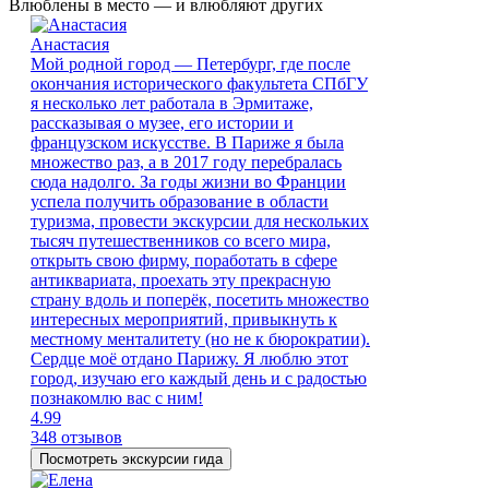
Влюблены в место — и влюбляют других
Анастасия
Мой родной город — Петербург, где после
окончания исторического факультета СПбГУ
я несколько лет работала в Эрмитаже,
рассказывая о музее, его истории и
французском искусстве. В Париже я была
множество раз, а в 2017 году перебралась
сюда надолго. За годы жизни во Франции
успела получить образование в области
туризма, провести экскурсии для нескольких
тысяч путешественников со всего мира,
открыть свою фирму, поработать в сфере
антиквариата, проехать эту прекрасную
страну вдоль и поперёк, посетить множество
интересных мероприятий, привыкнуть к
местному менталитету (но не к бюрократии).
Сердце моё отдано Парижу. Я люблю этот
город, изучаю его каждый день и с радостью
познакомлю вас с ним!
4.99
348 отзывов
Посмотреть экскурсии гида