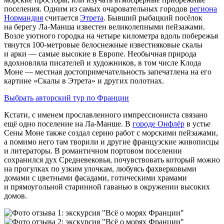
поселения. Одним из самых очаровательных городов
региона
Нормандия
считается
Этрета
. Бывший рыбацкий посёлок
на берегу Ла‑Манша известен великолепными пейзажами.
Возле уютного городка на четыре километра вдоль побережья
тянутся 100‑метровые белоснежные известняковые скалы
и арки — самые высокие в Европе. Необычная природа
вдохновляла писателей и художников, в том числе Клода
Моне — местная до­сто­при­ме­ча­тель­но­сть запечатлена на его
картине «Скалы в Этрета» и других полотнах.
Выбрать авторский тур по Франции
Кстати, с именем прославленного импрессиониста связано
ещё одно поселение на Ла‑Манше. В
городе Онфлёр
в устье
Сены Моне также создал серию работ с морскими пейзажами,
а помимо него там творили и другие французские живописцы
и литераторы. В романтичном портовом поселении
сохранился дух Средневековья, почувствовать который можно
на прогулках по узким улочкам, любуясь фахверковыми
домами с цветными фасадами, готическими храмами
и прямоугольной старинной гаванью в окружении высоких
домов.