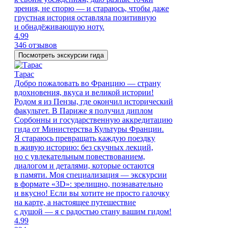
зрения, не спорю — и стараюсь, чтобы даже
грустная история оставляла позитивную
и обнадёживающую ноту.
4.99
346 отзывов
Посмотреть экскурсии гида
Тарас
Добро пожаловать во Францию — страну
вдохновения, вкуса и великой истории!
Родом я из Пензы, где окончил исторический
факультет. В Париже я получил диплом
Сорбонны и государственную аккредитацию
гида от Министерства Культуры Франции.
Я стараюсь превращать каждую поездку
в живую историю: без скучных лекций,
но с увлекательным повествованием,
диалогом и деталями, которые остаются
в памяти. Моя специализация — экскурсии
в формате «3D»: зрелищно, познавательно
и вкусно! Если вы хотите не просто галочку
на карте, а настоящее путешествие
с душой — я с радостью стану вашим гидом!
4.99