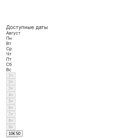
Доступные даты
Август
Пн
Вт
Ср
Чт
Пт
Сб
Вс
1
×
2
×
3
×
4
×
5
×
6
×
7
×
8
×
9
×
10
€ 50