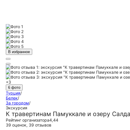
В избранное
+3
6 фото
Турция
/
Белек
/
За городом
/
Экскурсия
К травертинам Памуккале и озеру Салда
Рейтинг организатора
4,44
39 оценок
,
39 отзывов