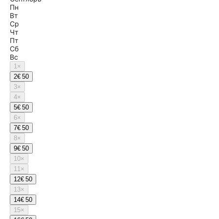
Пн
Вт
Ср
Чт
Пт
Сб
Вс
1
×
2
€ 50
3
×
4
×
5
€ 50
6
×
7
€ 50
8
×
9
€ 50
10
×
11
×
12
€ 50
13
×
14
€ 50
15
×