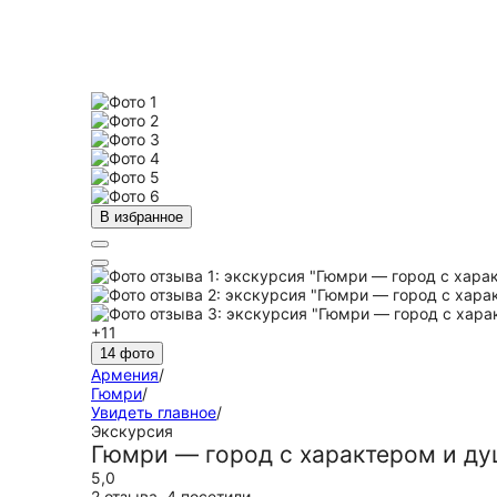
В избранное
+11
14 фото
Армения
/
Гюмри
/
Увидеть главное
/
Экскурсия
Гюмри — город с характером и ду
5,0
2 отзыва
,
4 посетили