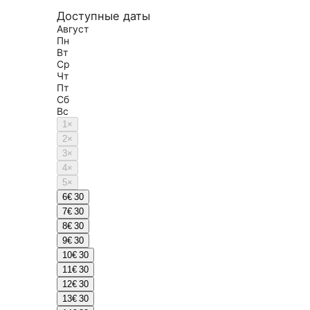
Доступные даты
Август
Пн
Вт
Ср
Чт
Пт
Сб
Вс
1
×
2
×
3
×
4
×
5
×
6
€ 30
7
€ 30
8
€ 30
9
€ 30
10
€ 30
11
€ 30
12
€ 30
13
€ 30