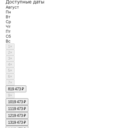
Доступные даты
Август
Пн
Вт
Ср
Чт
Пт
Сб
Вс
1
×
2
×
3
×
4
×
5
×
6
×
7
×
8
19 473 ₽
9
×
10
19 473 ₽
11
19 473 ₽
12
19 473 ₽
13
19 473 ₽