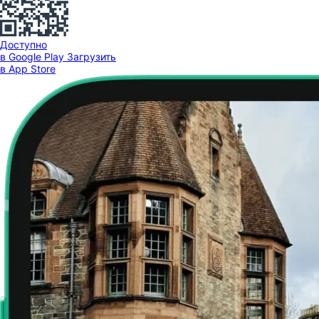
Доступно
в Google Play
Загрузить
в App Store