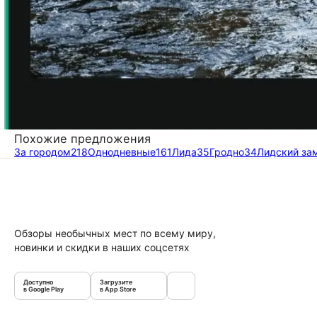
Похожие предложения
За городом
218
Однодневные
161
Лида
35
Гродно
34
Лидский за
Обзоры необычных мест по всему миру,
новинки и скидки в наших соцсетях
Доступно
Загрузите
в Google Play
в App Store