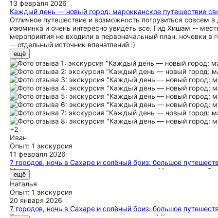
другой стороны, это именно та обзорная поездка, которая о
13 февраля 2026
благодарна за этот опыт, особенно учитывая восхождение, к
Каждый день — новый город: марокканское путешествие св
Отличное путешествие и возможность погрузиться совсем в 
изюминка и очень интересно увидеть все. Гид Хишам -- местн
мероприятия не входили в первоначальный план. ночевки в 
-- отдельный источник впечатлений :)
ещё
+2
Иван
Опыт: 1 экскурсия
11 февраля 2026
7 городов, ночь в Сахаре и солёный бриз: большое путешест
Марокко оставило просто вау впечатления. Маршрут подобра
ещё
разного, каждый день был не похож на другой, эмоций прост
Наталья
сказать спасибо тем, кто устраивал поездку. Особенная бл
Опыт: 1 экскурсия
быстро решал любые вопросы, очень приятный человек, на н
20 января 2026
7 городов, ночь в Сахаре и солёный бриз: большое путешест
Тур получился для меня просто сказочным! Хотела встретит