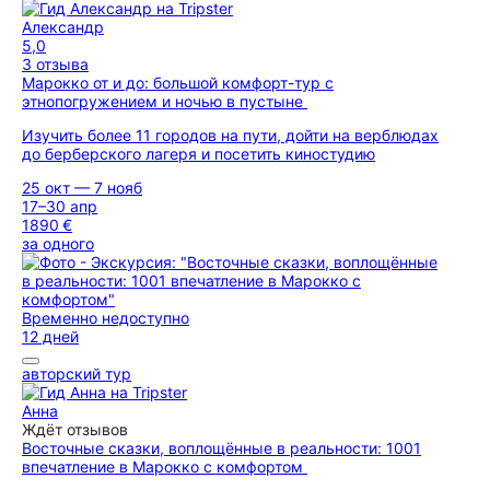
Александр
5,0
3 отзыва
Марокко от и до: большой комфорт-тур с
этнопогружением и ночью в пустыне
Изучить более 11 городов на пути, дойти на верблюдах
до берберского лагеря и посетить киностудию
25 окт — 7 нояб
17–30 апр
1890 €
за одного
Временно недоступно
12 дней
авторский тур
Анна
Ждёт отзывов
Восточные сказки, воплощённые в реальности: 1001
впечатление в Марокко с комфортом