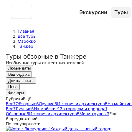
Экскурсии
Туры
Главная
Все туры
Марокко
Танжер
Туры обзорные в Танжере
Необычные туры от местных жителей
Любые даты
Вид отдыха
Длительность
Цена
Фильтры
Рубрики
Ещё
Все
7
Обзорные
6
Лучшие
5
История и архитектура
5
На майские
Все
7
Лучшие
5
На майские
1
За городом и природа
1
Обзорные
6
История и архитектура
5
Мини-группы
3
Ещё
6 предложений
По популярности