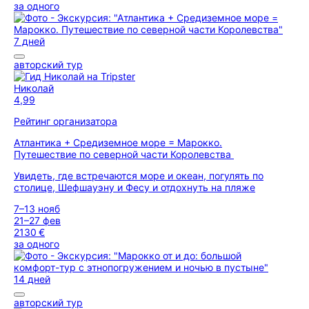
за одного
7 дней
авторский тур
Николай
4,99
Рейтинг организатора
Атлантика + Средиземное море = Марокко.
Путешествие по северной части Королевства
Увидеть, где встречаются море и океан, погулять по
столице, Шефшауэну и Фесу и отдохнуть на пляже
7–13 нояб
21–27 фев
2130 €
за одного
14 дней
авторский тур