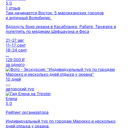
5,0
1 отзыв
Там начинается Восток: 5 марокканских городов
и античный Волюбилис
Вдохнуть бриз океана в Касабланке, Рабате, Танжере и
попетлять по мединам Шефшауэна и Феса
21–27 авг
11–17 сент
18–24 сент
...
129 000 ₽
за одного
10 дней
авторский тур
Елена
5,0
Рейтинг организатора
Индивидуальный тур по городам Марокко и несколько
дней отдыха у океана