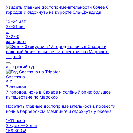
Увидеть главные достопримечательности более 6
городов и отдохнуть на курорте Эль-Джадида
15–24 авг
22–31 авг
...
2727 €
за одного
11 дней
авторский тур
Светлана
5,0
7 отзывов
7 городов, ночь в Сахаре и солёный бриз: большое
путешествие по Марокко
Посетить главные достопримечательности, провести
ночь в берберском глэмпинге и отдохнуть у океана
1–11 нояб
29 дек — 8 янв
158 600 ₽