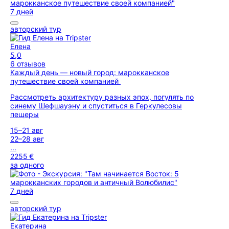
7 дней
авторский тур
Елена
5,0
6 отзывов
Каждый день — новый город: марокканское
путешествие своей компанией
Рассмотреть архитектуру разных эпох, погулять по
синему Шефшауэну и спуститься в Геркулесовы
пещеры
15–21 авг
22–28 авг
...
2255 €
за одного
7 дней
авторский тур
Екатерина