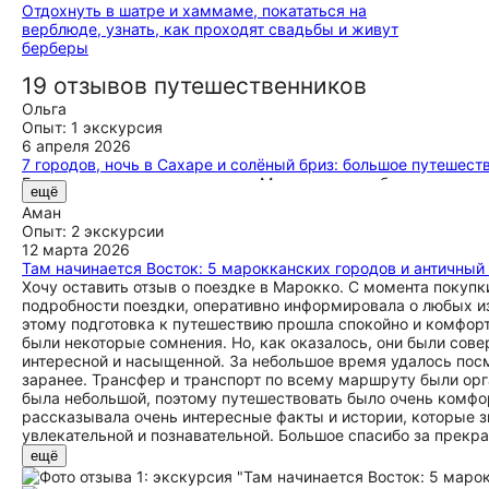
Отдохнуть в шатре и хаммаме, покататься на
верблюде, узнать, как проходят свадьбы и живут
берберы
19 отзывов путешественников
Ольга
Опыт: 1 экскурсия
6 апреля 2026
7 городов, ночь в Сахаре и солёный бриз: большое путешест
Если думаете, стоит ли ехать в Марокко в декабре, я считаю,
ещё
будней. Для большой поездки это вообще отличное время — 
Аман
невероятно разнообразная и эффектная. Мы проехали свыше
Опыт: 2 экскурсии
часов — океан, пустыня, горные ущелья, шумные старинные р
12 марта 2026
месяцем обычной жизни дома. Наверняка у каждого осталис
Там начинается Восток: 5 марокканских городов и античный
Атлантическим океаном поздним вечером в Рабате — его сил
Хочу оставить отзыв о поездке в Марокко. С момента покупк
красиво, как-то таинственно, мы даже удивились, ведь гид с
подробности поездки, оперативно информировала о любых и
всегда происходят необычные вещи) Еще буду долго помнить
этому подготовка к путешествию прошла спокойно и комфорт
песок и наблюдать, как закат меняет цвета вокруг. В Эссуэй
были некоторые сомнения. Но, как оказалось, они были со
летящих вокруг, слушая шум океана... хотелось остаться та
интересной и насыщенной. За небольшое время удалось пос
запомнилась — там так тихо, что не верилось, что рядом ш
заранее. Трансфер и транспорт по всему маршруту были орг
качающимися на ветру фонариками и видом на ночной город
была небольшой, поэтому путешествовать было очень комфор
понравился завтрак в простом кафе прямо на дороге после 
рассказывала очень интересные факты и истории, которые з
пробовала. Это лишь часть того, что показало, что нас не пр
увлекательной и познавательной. Большое спасибо за прекр
чтобы хватило сил впитывать новые впечатления. За это и м
ещё
который был и гидом, и организатором, и просто замечател
Антону, а также тем, кто поддерживал нас онлайн, когда во