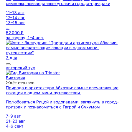
символы, неизведанные уголки и города-призраки
11–13 авг
12–14 авг
13–15 авг
...
52 000 ₽
за группу, 1–4 чел.
3 дня
авторский тур
Виктория
Ждёт отзывов
Природа и архитектура Абхазии: самые впечатляющие
локации в одном мини-путешествии
Полюбоваться Рицой и водопадами, заглянуть в город-
призрак и познакомиться с Гагрой и Сухумом
7–9 авг
21–23 авг
4–6 сент
...