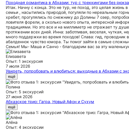
Походная романтика в Абхазии: тур с треккингами без рюкз
Итак. Начну с конца. Это не тур, не поход, это целая жизнь
семьи , насытились природой, погуляли по нереальным горн
хребет, прогулялись по снежнику до Долины 7 озер, попроб
ловителя форели, а сколько нового опыта, интересной инфор
традициями. Но это все и на миллиметр не отражает ту душев
протяжении всех дней. Инна: заботливая, веселая, чуткая, н
много поддержки во время походов! Слава: гид, проводник 
абалденнок чувство юмора. Ты помог зайти в самые сложные
Семья! Мы- Маша и Санчо - благодарим вас за эту маленьк
Елизавета
Опыт: 1 экскурсия
7 июля 2026
Увидеть, попробовать и влюбиться: выходные в Абхазии с э
Впервые были в Абхазии с ребенком и оба в восторге от ст
ещё
Сергею за внимательность, пунктуальность, человечность 
приятное интересное общение и ненавязчивый дружелюбный п
Полина
останавливались. Спасибо вам, Сергей, мы влюбились в Гаг
Опыт: 5 экскурсий
27 июня 2026
Абхазское трио: Гагра, Новый Афон и Сухум
Поставила бы 5 миллионов звезд этому гиду, если бы можно
ещё
влюбились. все было на высшем уровне. Мы обязательно вер
Алёна
Опыт: 4 экскурсии