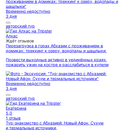
Временно недоступно
3 дня
авторский тур
Алхас
Ждёт отзывов
Перезагрузка в горах Абхазии с проживанием в
домиках: треккинг к озеру, водопады и шашлыки
Провести выходные активно в уединённых краях,
пожарить ужин на костре и расслабиться в купели
Временно недоступно
3 дня
авторский тур
Екатерина
5,0
1 отзыв
Тур-знакомство с Абхазией: Новый Афон, Сухум
и термальные источники