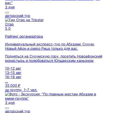
3 дня
авторский тур
Отар
5,0
Рейтинг организатора
Индивидуальный экспресс-тур по Абхазии: Сухум,
Новый Афон и озеро Рица только для вас
Подняться на Сухумскую гору, посетить Новоафонский
монастырь и полюбоваться Юпшарским каньоном
10–12 авг
13–15 авг
16–18 авг
...
35 000 ₽
за группу, 1–7 чел.
3 дня
авторский тур