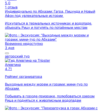
5,0
1 отзыв
Индивидуально по Абхазии: Гагра, Пицунда и Новый
Афон под увлекательные истории
Искупаться в термальных источниках и водопаде,
объехать Рицу и погулять по потаённым местам
Временно недоступно
3 дня
авторский тур
Алевтина
4,71
Рейтинг организатора
Выходные между морем и горами: мини-тур по
Абхазии
Побывать в городе-призраке, полюбоваться озером
Рица и подняться к живописным водопадам