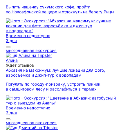
Выпить чашечку сухумского кофе, пройти
по Новоафонской пещере и отдохнуть на берегу Рицы
Временно недоступно
3 дня
многодневная экскурсия
Алина
Ждёт отзывов
Абхазия на максимум: лучшие локации для фото,
аэросъёмка и джип-тур к водопадам
Погулять по городу-призраку, устроить пикник
в самшитовом лесу и расслабиться в термах
Временно недоступно
3 дня
многодневная экскурсия