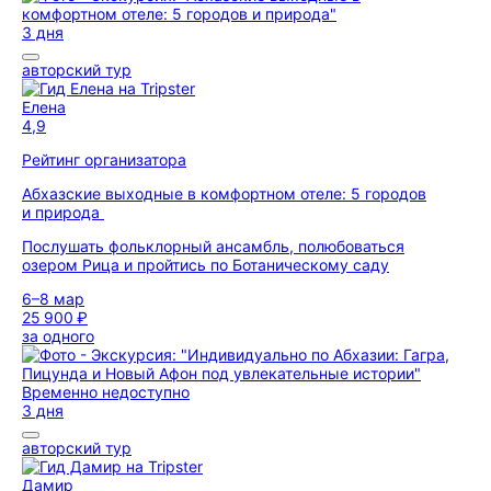
3 дня
авторский тур
Елена
4,9
Рейтинг организатора
Абхазские выходные в комфортном отеле: 5 городов
и природа
Послушать фольклорный ансамбль, полюбоваться
озером Рица и пройтись по Ботаническому саду
6–8 мар
25 900 ₽
за одного
Временно недоступно
3 дня
авторский тур
Дамир