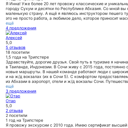
Я Инна! Уже более 20 лет провожу классические и уникальн
городу Сухум и десятки по Республике Абхазия. Со мной вы 
маленькую страну. А ещё я являюсь инструктором пешего ту
это не просто работа, а любимое дело, которое приносит мас
ещё
4 предложения
Алексей
5,0
5 отзывов
18 посетили
1,5 года на Трипстере
Здравствуйте, дорогие друзья. Свой путь в туризме я начин
в Таиланде, Индонезии. В Сочи живу с 2015 года, постоянно
новые маршруты. В нашей команде работают люди с широки
и на ж/д вокзалах (их в Сочи 5). С комфортом предоставля
из Абхазии в аэропорт, отели и ж/д вокзалы Сочи. Путешест
ещё
3 предложения
Отар
5,0
2 отзыва
2 посетили
1 год на Трипстере
Я провожу экскурсии с 2010 года. Имею сертификат высшей 