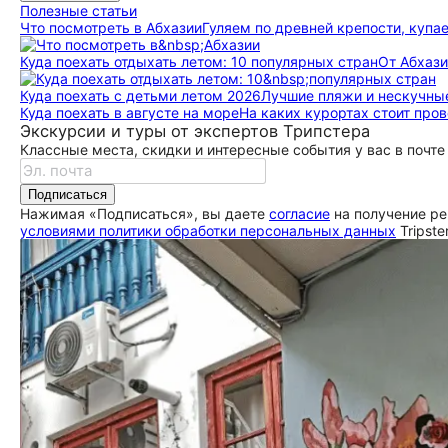
Полезные статьи
Что посмотреть в Абхазии
Гуляем по древней крепости, купа
Куда поехать отдыхать летом: 10 популярных стран
От Абхази
Куда поехать с детьми летом 2026
Лучшие пляжи и нескучные до
Куда поехать в августе на море
На каких курортах стоит пров
Экскурсии и туры от экспертов Трипстера
Классные места, скидки и интересные события у вас в почте
Подписаться
Нажимая «Подписаться», вы даете
согласие
на получение ре
условиями политики обработки персональных данных
Tripste