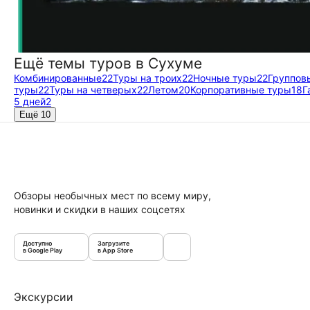
Ещё темы туров в Сухуме
Комбинированные
22
Туры на троих
22
Ночные туры
22
Группов
туры
22
Туры на четверых
22
Летом
20
Корпоративные туры
18
Г
5 дней
2
Ещё 10
Обзоры необычных мест по всему миру,
новинки и скидки в наших соцсетях
Доступно
Загрузите
в Google Play
в App Store
Экскурсии