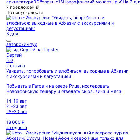
архитектура
9
Обзорные
16
Новоафонский монастырь
9
На 3 дн
7 предложений
По популярности
3 дня
авторский тур
Сергей
5,0
2 отзыва
Увидеть, попробовать и влюбиться: выходные в Абхазии
с экскурсиями и дегустацией
Побывать в Гагре и на озере Рица, исследовать
Новоафонскую пещеру и отведать сыра, вина и мяса
14–16 авг
21–23 авг
28–30 авг
...
18 000 ₽
за одного