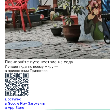
Планируйте путешествие на ходу
Лучшие гиды по всему миру —
в приложении Трипстера
Доступно
в Google Play
Загрузить
в App Store