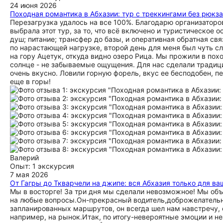
24 июня 2026
Походная романтика в Абхазии: тур с треккингами без рюкз
Перезагрузка удалось на все 100%. Благодарю организаторов
выбрала этот тур, за то, что всё включено и туристическое 
душ; питание; трансфер до базы, и оперативная обратная св
по нарастающей нагрузке, второй день для меня был чуть сл
на гору Ацетук, откуда видно озеро Рица. Мы прожили в похо
солнце - не забываемые ощущения. Для нас сделали традици
очень вкусно. Ловили горную форель, вкус ее бесподобен, п
еще в горы!
Валерий
Опыт: 1 экскурсия
7 мая 2026
От Гагры до Ткварчели на джипе: вся Абхазия только для в
Мы в восторге! За три дня мы сделали невозможное! Мы объ
на любые вопросы.Он-прекрасный водитель,доброжелательны
запланированных маршрутов, он всегда шел нам навстречу, е
например, на рынок.Итак, по итогу-невероятные эмоции и н