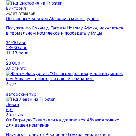
Виктория
Ждёт отзывов
По главным местам Абхазии в мини-группе
Погулять по Сухуму, Гагре и Новому Афону, искупаться
в термальном комплексе и пообедать у Рицы
14–16 авг
28–30 авг
11–13 сент
...
28 000 ₽
за одного
3 дня
авторский тур
Леван
5,0
3 отзыва
От Гагры до Ткварчели на джипе: вся Абхазия только
для вашей компании
Изучить страну от России до Грузии, увидеть все