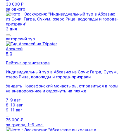
30 000 ₽
за одного
3 дня
авторский тур
Алексей
5,0
Рейтинг организатора
Индивидуальный тур в Абхазию из Сочи: Гагра, Сухум,
озеро Рица, водопады и города-призраки
Увидеть Новоафонский монастырь, отправиться в горы
на внедорожнике и отдохнуть на пляже
7–9 авг
8–10 авг
9–11 авг
...
75 000 ₽
за группу, 1–6 чел.