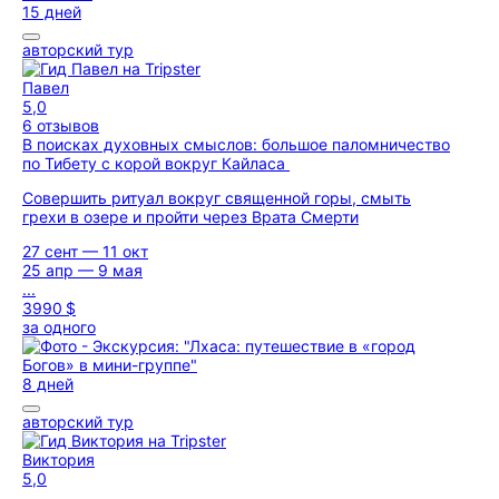
15 дней
авторский тур
Павел
5,0
6 отзывов
В поисках духовных смыслов: большое паломничество
по Тибету с корой вокруг Кайласа
Совершить ритуал вокруг священной горы, смыть
грехи в озере и пройти через Врата Смерти
27 сент — 11 окт
25 апр — 9 мая
...
3990 $
за одного
8 дней
авторский тур
Виктория
5,0