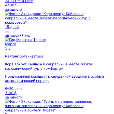
24 окт — 4 нояб
4490 $
за одного
15 дней
авторский тур
Марго
5,0
Рейтинг организатора
Кора вокруг Кайласа и сакральные места Тибета:
паломнический тур с комфортом
Продуманный маршрут к священной вершине в особый
астрологический период
6–20 сент
7190 $
за одного