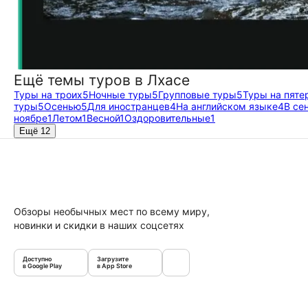
Ещё темы туров в Лхасе
Туры на троих
5
Ночные туры
5
Групповые туры
5
Туры на пяте
туры
5
Осенью
5
Для иностранцев
4
На английском языке
4
В се
ноябре
1
Летом
1
Весной
1
Оздоровительные
1
Ещё 12
Обзоры необычных мест по всему миру,
новинки и скидки в наших соцсетях
Доступно
Загрузите
в Google Play
в App Store