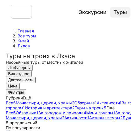
Экскурсии
Туры
Главная
Все туры
Китай
Лхаса
Туры на троих в Лхасе
Необычные туры от местных жителей
Любые даты
Вид отдыха
Длительность
Цена
Фильтры
Рубрики
Ещё
Все
5
Монастыри, церкви, храмы
2
Обзорные
1
Активности
1
За г
городом
1
История и архитектура
2
Туры на троих
5
Ещё
Все
5
Обзорные
1
За городом и природа
4
Мини-группы
1
За гор
Монастыри, церкви, храмы
2
Активности
1
Активные туры
2
Луч
5 предложений
По популярности