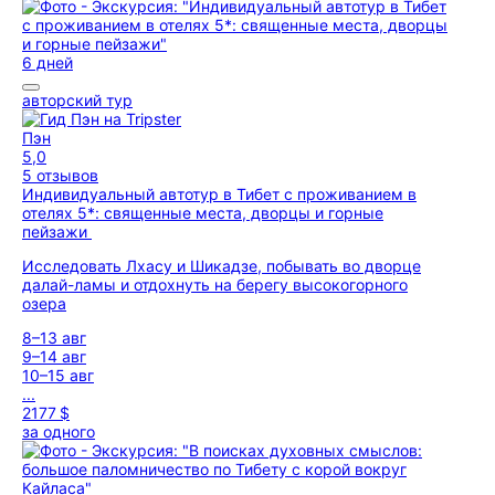
6 дней
авторский тур
Пэн
5,0
5 отзывов
Индивидуальный автотур в Тибет с проживанием в
отелях 5*: священные места, дворцы и горные
пейзажи
Исследовать Лхасу и Шикадзе, побывать во дворце
далай-ламы и отдохнуть на берегу высокогорного
озера
8–13 авг
9–14 авг
10–15 авг
...
2177 $
за одного