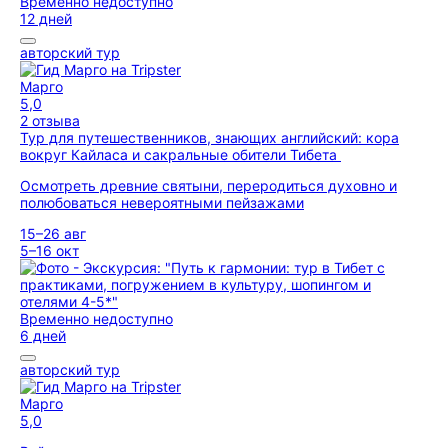
Временно недоступно
12 дней
авторский тур
Марго
5,0
2 отзыва
Тур для путешественников, знающих английский: кора
вокруг Кайласа и сакральные обители Тибета
Осмотреть древние святыни, переродиться духовно и
полюбоваться невероятными пейзажами
15–26 авг
5–16 окт
Временно недоступно
6 дней
авторский тур
Марго
5,0