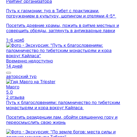
Рейтинг организатора
Путь к гармонии: тур в Тибет с практиками,
погружением в культуру, шопингом и отелями 4-5*
Посетить древние храмы, пожить в ритме местных и
совершить обряды, заглянуть в антикварные лавки
1–6 нояб
Временно недоступно
14 дней
авторский тур
Марго
5,0
2 отзыва
Путь к благословениям: паломничество по тибетским
монастырям и кора вокруг Кайласа
Посетить резиденции лам, обойти священную гору и
переосмыслить свою жизнь