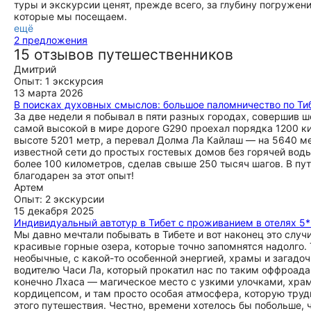
туры и экскурсии ценят, прежде всего, за глубину погружен
которые мы посещаем.
ещё
2 предложения
15 отзывов путешественников
Дмитрий
Опыт: 1 экскурсия
13 марта 2026
В поисках духовных смыслов: большое паломничество по Тиб
За две недели я побывал в пяти разных городах, совершив 
самой высокой в мире дороге G290 проехал порядка 1200 ки
высоте 5201 метр, а перевал Долма Ла Кайлаш — на 5640 ме
известной сети до простых гостевых домов без горячей вод
более 100 километров, сделав свыше 250 тысяч шагов. В пу
благодарен за этот опыт!
Артем
Опыт: 2 экскурсии
15 декабря 2025
Индивидуальный автотур в Тибет с проживанием в отелях 5
Мы давно мечтали побывать в Тибете и вот наконец это слу
красивые горные озера, которые точно запомнятся надолго. 
необычные, с какой-то особенной энергией, храмы и загадо
водителю Часи Ла, который прокатил нас по таким оффроадам
конечно Лхаса — магическое место с узкими улочками, хра
кордицепсом, и там просто особая атмосфера, которую труд
этого путешествия. Честно, времени хотелось бы побольше, 