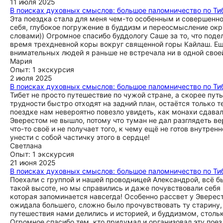
11 июля 2025
В поисках духовных смыслов: большое паломничество по Тиб
Эта поездка стала для меня чем-то особенным и совершенно
себя, глубокое погружение в буддизм и переосмысление окр
словами)) Огромное спасибо буддологу Саше за то, что поде
время трехдневной коры вокруг священной горы Кайлаш. Еще 
внимательных людей я раньше не встречала ни в одной свое
Мария
Опыт: 1 экскурсия
2 июля 2025
В поисках духовных смыслов: большое паломничество по Тиб
Тибет не просто путешествие по чужой стране, а скорее путь
трудности быстро отходят на задний план, остаётся только т
поездке нам невероятно повезло увидеть, как монахи сдавали
Эверестом не вышло, потому что туман не дал разглядеть ве
что-то своё и не получает того, к чему ещё не готов внутре
унести с собой частичку этого в сердце!
Светлана
Опыт: 1 экскурсия
21 июня 2025
В поисках духовных смыслов: большое паломничество по Тиб
Поехали с группой и нашей проводницей Александрой, всё бы
такой высоте, но мы справились и даже почувствовали себя 
которая запоминается навсегда! Особенно рассвет у Эверест
ожидала большего, сложно было прочувствовать ту старину,
путешествия нами делились и историей, и буддизмом, стольк
Огромное спасибо тем, кто придумал и организовал эту поезд