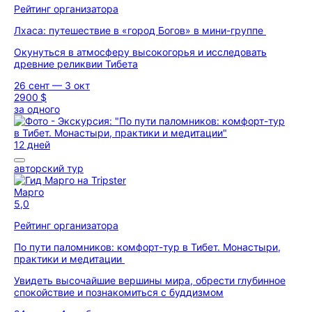
Рейтинг организатора
Лхаса: путешествие в «город Богов» в мини-группе
Окунуться в атмосферу высокогорья и исследовать
древние реликвии Тибета
26 сент — 3 окт
2900 $
за одного
12 дней
авторский тур
Марго
5,0
Рейтинг организатора
По пути паломников: комфорт-тур в Тибет. Монастыри,
практики и медитации
Увидеть высочайшие вершины мира, обрести глубинное
спокойствие и познакомиться с буддизмом