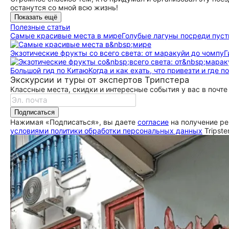
останутся со мной всю жизнь!
Показать ещё
Полезные статьи
Самые красивые места в мире
Голубые лагуны посреди пуст
Экзотические фрукты со всего света: от маракуйи до чомпу
Г
Большой гид по Китаю
Когда и как ехать, что привезти и где п
Экскурсии и туры от экспертов Трипстера
Классные места, скидки и интересные события у вас в почте
Подписаться
Нажимая «Подписаться», вы даете
согласие
на получение ре
условиями политики обработки персональных данных
Tripste