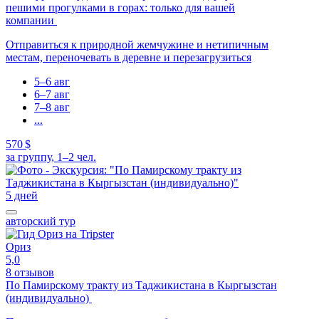
пешими прогулками в горах: только для вашей
компании
Отправиться к природной жемчужине и нетипичным
местам, переночевать в деревне и перезагрузиться
5–6 авг
6–7 авг
7–8 авг
...
570 $
за группу, 1–2 чел.
5 дней
авторский тур
Ориз
5,0
8 отзывов
По Памирскому тракту из Таджикистана в Кыргызстан
(индивидуально)