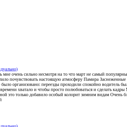
идуально)
 мне очень сильно несмотря на то что март не самый популярны
волило почувствовать настоящую атмосферу Памира Заснеженные
ё было организовано: переезды проходили спокойно водитель б
и времени хватало и чтобы просто полюбоваться и сделать кад
ной это только добавило особый колорит зимним видам Очень бл
й
идуально)