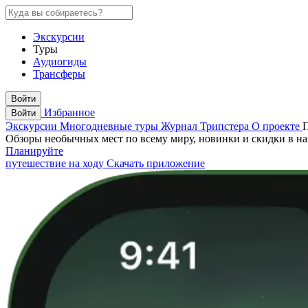
Экскурсии
Туры
Аудиогиды
Трансферы
Войти
Избранное
Войти
Экскурсии
Многодневные туры
Журнал Трипстера
О проекте
Обзоры необычных мест по всему миру, новинки и скидки в н
Планируйте
путешествие на ходу
Скачать приложение