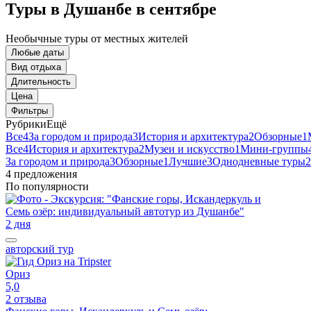
Туры в Душанбе в сентябре
Необычные туры от местных жителей
Любые даты
Вид отдыха
Длительность
Цена
Фильтры
Рубрики
Ещё
Все
4
За городом и природа
3
История и архитектура
2
Обзорные
1
Все
4
История и архитектура
2
Музеи и искусство
1
Мини-группы
За городом и природа
3
Обзорные
1
Лучшие
3
Однодневные туры
2
4 предложения
По популярности
2 дня
авторский тур
Ориз
5,0
2 отзыва