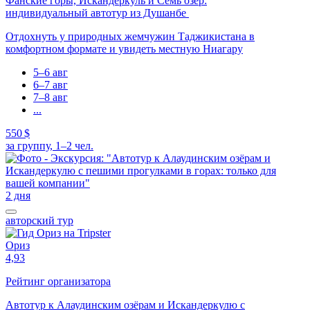
Фанские горы, Искандеркуль и Семь озёр:
индивидуальный автотур из Душанбе
Отдохнуть у природных жемчужин Таджикистана в
комфортном формате и увидеть местную Ниагару
5–6 авг
6–7 авг
7–8 авг
...
550 $
за группу, 1–2 чел.
2 дня
авторский тур
Ориз
4,93
Рейтинг организатора
Автотур к Алаудинским озёрам и Искандеркулю с