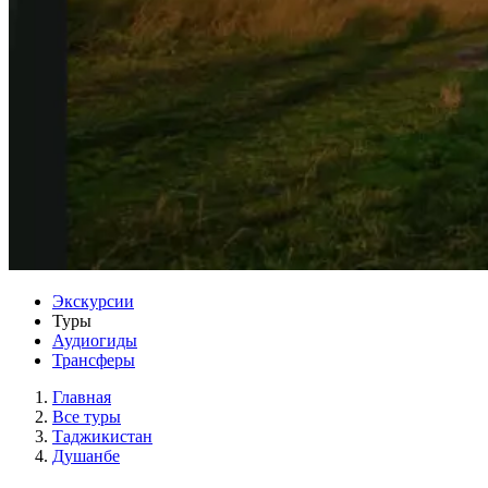
Экскурсии
Туры
Аудиогиды
Трансферы
Главная
Все туры
Таджикистан
Душанбе