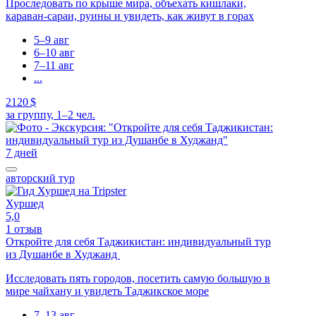
Проследовать по крыше мира, объехать кишлаки,
караван-сараи, руины и увидеть, как живут в горах
5–9 авг
6–10 авг
7–11 авг
...
2120 $
за группу, 1–2 чел.
7 дней
авторский тур
Хуршед
5,0
1 отзыв
Откройте для себя Таджикистан: индивидуальный тур
из Душанбе в Худжанд
Исследовать пять городов, посетить самую большую в
мире чайхану и увидеть Таджикское море
7–13 авг