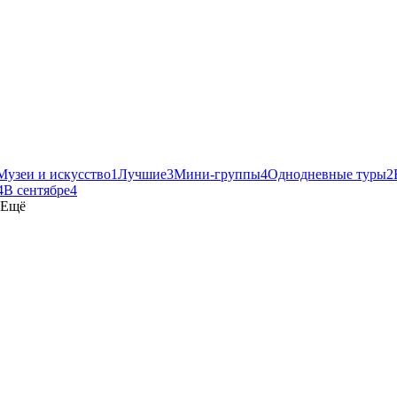
Музеи и искусство
1
Лучшие
3
Мини-группы
4
Однодневные туры
2
4
В сентябре
4
Ещё