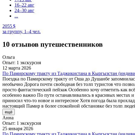
16–22 авг
24–30 авг
...
2055 $
за группу, 1–4 чел.
10 отзывов путешественников
Ольга
Опыт: 1 экскурсия
12 марта 2026
По Памирскому тракту из Таджикистана в Кыргызстан (индив
Поездка по Памирскому тракту от Оша до Душанбе запомнилась
необычно Дорога почти свободная без толп туристов что поз
просто фантастический пейзаж Особенно хочу отметить как вс
особенно важно По пути останавливались в красивых местах 
приносил что-то новое и интересное Хотя погода была прохлад
настоящий Памир в более спокойной обстановке без толп люде
ещё
Анна
Опыт: 1 экскурсия
25 января 2026
По Памирскому тракту из Таджикистана в Кыргызстан (индив