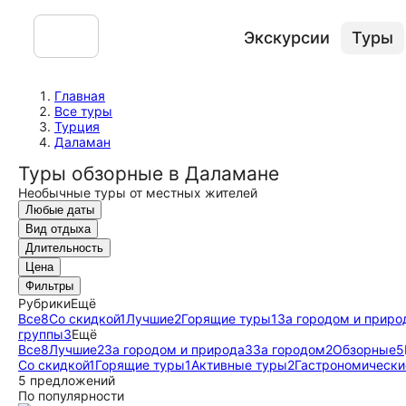
Экскурсии
Туры
Главная
Все туры
Турция
Даламан
Туры обзорные в Даламане
Необычные туры от местных жителей
Любые даты
Вид отдыха
Длительность
Цена
Фильтры
Рубрики
Ещё
Все
8
Со скидкой
1
Лучшие
2
Горящие туры
1
За городом и приро
группы
3
Ещё
Все
8
Лучшие
2
За городом и природа
3
За городом
2
Обзорные
5
Со скидкой
1
Горящие туры
1
Активные туры
2
Гастрономически
5 предложений
По популярности