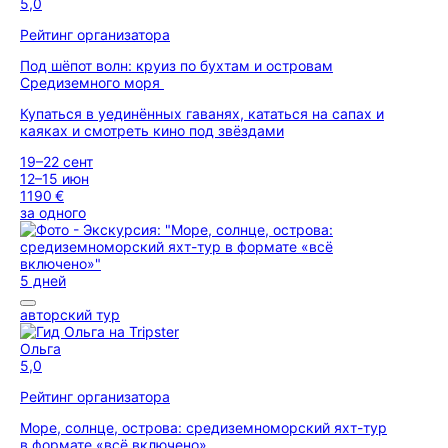
5,0
Рейтинг организатора
Под шёпот волн: круиз по бухтам и островам
Средиземного моря
Купаться в уединённых гаванях, кататься на сапах и
каяках и смотреть кино под звёздами
19–22 сент
12–15 июн
1190 €
за одного
5 дней
авторский тур
Ольга
5,0
Рейтинг организатора
Море, солнце, острова: средиземноморский яхт-тур
в формате «всё включено»