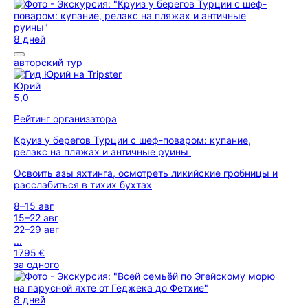
8 дней
авторский тур
Юрий
5,0
Рейтинг организатора
Круиз у берегов Турции с шеф-поваром: купание,
релакс на пляжах и античные руины
Освоить азы яхтинга, осмотреть ликийские гробницы и
расслабиться в тихих бухтах
8–15 авг
15–22 авг
22–29 авг
...
1795 €
за одного
8 дней