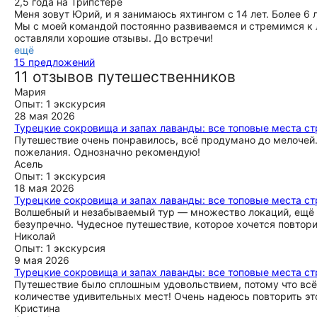
2,5 года на Трипстере
Меня зовут Юрий, и я занимаюсь яхтингом с 14 лет. Более 6
Мы с моей командой постоянно развиваемся и стремимся к 
оставляли хорошие отзывы. До встречи!
ещё
15 предложений
11 отзывов путешественников
Мария
Опыт: 1 экскурсия
28 мая 2026
Турецкие сокровища и запах лаванды: все топовые места ст
Путешествие очень понравилось, всё продумано до мелочей.
пожелания. Однозначно рекомендую!
Асель
Опыт: 1 экскурсия
18 мая 2026
Турецкие сокровища и запах лаванды: все топовые места ст
Волшебный и незабываемый тур — множество локаций, ещё 
безупречно. Чудесное путешествие, которое хочется повтори
Николай
Опыт: 1 экскурсия
9 мая 2026
Турецкие сокровища и запах лаванды: все топовые места ст
Путешествие было сплошным удовольствием, потому что всё 
количестве удивительных мест! Очень надеюсь повторить это
Кристина