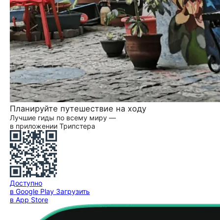
Планируйте путешествие на ходу
Лучшие гиды по всему миру —
в приложении Трипстера
Доступно
в Google Play
Загрузить
в App Store