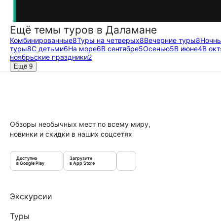
Ещё темы туров в Даламане
Комбинированные
8
Туры на четверых
8
Вечерние туры
8
Ночны
туры
8
С детьми
6
На море
6
В сентябре
5
Осенью
5
В июне
4
В ок
ноябрьские праздники
2
Ещё 9
Обзоры необычных мест по всему миру,
новинки и скидки в наших соцсетях
Доступно
Загрузите
в Google Play
в App Store
Экскурсии
Туры