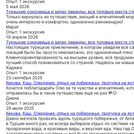
Опыт: 1 экскурсия
5 мая 2026
Турецкие сокровища и запах лаванды: все топовые места ст
Только вернулась из путешествия, эмоций и впечатлений мо
очень интересно и комфортно, однозначно рекомендую!
Марат
Опыт: 1 экскурсия
19 апреля 2026
Турецкие сокровища и запах лаванды: все топовые места ст
Настоящее турецкое приключение, в котором увидели всё са
локаций было бы просто невозможно, это однозначный плюс
Клиентоориентированность на высшем уровне, всё продумано 
лучший способ познакомиться со страной. Надеюсь на новы
Хадижа
Опыт: 1 экскурсия
23 сентября 2025
Кекова, Каш, Олюдениз: отдых на побережье, прогулка на ях
Хочется поблагодарить Олю за те чувства и впечатления, ко
отправилась бы в такое путешествие ещё не раз 💙😊
Диана
Опыт: 1 экскурсия
29 июля 2025
Кекова, Каш, Олюдениз: отдых на побережье, прогулка на ях
Давно мечтала проехать вдоль турецкого побережья, от Ант
в Турции много раз, но всегда выбирала отдых по системе «
прозрачная вода, и красивые виды, и вкусная еда. Наш гид 
достопримечательностями — всё было организовано максима