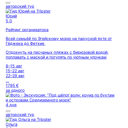
авторский тур
Юрий
5,0
Рейтинг организатора
Всей семьёй по Эгейскому морю на парусной яхте от
Гёджека до Фетхие
Отдохнуть на песчаных пляжах с бирюзовой водой,
поплавать с маской и погулять по уютным улочкам
8–15 авг
15–22 авг
22–29 авг
...
1795 €
за одного
4 дня
авторский тур
Ольга