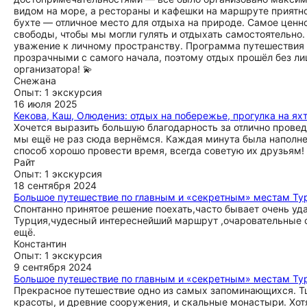
видом на море, а рестораны и кафешки на маршруте приятн
бухте — отличное место для отдыха на природе. Самое ценно
свободы, чтобы мы могли гулять и отдыхать самостоятельно. 
уважение к личному пространству. Программа путешествия 
прозрачными с самого начала, поэтому отдых прошёл без ли
организатора! 💫
Снежана
Опыт: 1 экскурсия
16 июля 2025
Кекова, Каш, Олюдениз: отдых на побережье, прогулка на ях
Хочется выразить большую благодарность за отлично проведё
мы ещё не раз сюда вернёмся. Каждая минута была наполне
способ хорошо провести время, всегда советую их друзьям!
Райт
Опыт: 1 экскурсия
18 сентября 2024
Большое путешествие по главным и «секретным» местам Тур
Спонтанно принятое решение поехать,часто бывает очень уд
Турция,чудесный интереснейший маршрут ,очаровательные о
ещё.
Константин
Опыт: 1 экскурсия
9 сентября 2024
Большое путешествие по главным и «секретным» местам Тур
Прекрасное путешествие одно из самых запоминающихся. Т
красоты, и древние сооружения, и скальные монастыри. Хот