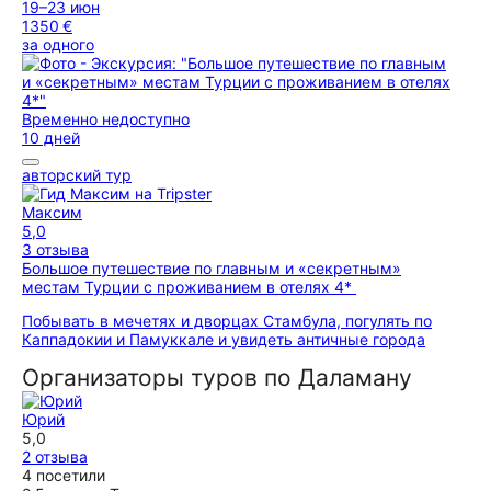
19–23 июн
1350 €
за одного
Временно недоступно
10 дней
авторский тур
Максим
5,0
3 отзыва
Большое путешествие по главным и «секретным»
местам Турции с проживанием в отелях 4*
Побывать в мечетях и дворцах Стамбула, погулять по
Каппадокии и Памуккале и увидеть античные города
Организаторы туров по Даламану
Юрий
5,0
2 отзыва
4 посетили