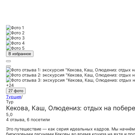
В избранное
+24
27 фото
Турция
/
Тур
Кекова, Каш, Олюдениз: отдых на побере
5,0
4 отзыва
,
6 посетили
Это путешествие — как серия идеальных кадров. Мы начнём 
бирюзовыми лагунами Кековы во время круиза на яхте и пр