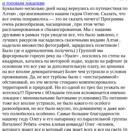
и топовым локациям
Буквально несколько дней назад вернулись из путешествия по
Алтаю , организованного нашим гидом Олегом. Сказать, что
все очень понравилось — это не сказать ничего! Программа
очень разнообразная, насыщенная , при этом четко
распланированная и сбалансированная. Мы с нашими
друзьями в рамках тура увидели все, что было заявлено, с
лучших ракурсов насладились сказочными видами Алтая ,
наделали множество фотографий, зарядились позитивом !
Было где и адреналинчик получить) ) Группой мы
форсировали горную реку на «Урале» , носились по степи на
квадриках, катались на моторной лодке, ходили на рафтинг (в
основном это все уже за дополнительную плату, но ценники
на все вполне демократичные) Более чем устроили и условия
проживания. Да, не все турбазы были с «инстаграммной»
обстановкой, но эти мелочи стокрано компенсировалось
территорией и природой. Ни из одной из трех баз уезжать не
хотелось!!! Причем с бОльшим теплом вспоминается именно
локация с минимальными бытовыми условиями) По питанию
тоже все вполне устроило, не было какого-то особого
разнообразия, но все было вкусно, по-домашнему и даже кое-
что полюбилось особенно. Самые большие благодарности
нашему гиду Олегу и его напарнику из параллельной группы
Виталию! Ребята -очень клевая команда! Олег -человек,
которого знают все и который сам знает всех и все на свете )))