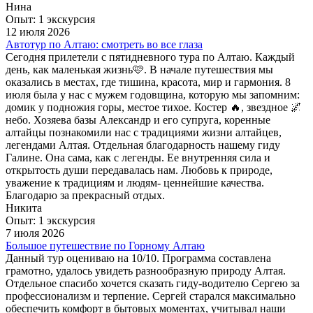
Нина
Опыт: 1 экскурсия
12 июля 2026
Автотур по Алтаю: смотреть во все глаза
Сегодня прилетели с пятидневного тура по Алтаю. Каждый
день, как маленькая жизнь🩷. В начале путешествия мы
оказались в местах, где тишина, красота, мир и гармония. 8
июля была у нас с мужем годовщина, которую мы запомним:
домик у подножия горы, местое тихое. Костер 🔥, звездное 🌌
небо. Хозяева базы Александр и его супруга, коренные
алтайцы познакомили нас с традициями жизни алтайцев,
легендами Алтая. Отдельная благодарность нашему гиду
Галине. Она сама, как с легенды. Ее внутренняя сила и
открытость души передавалась нам. Любовь к природе,
уважение к традициям и людям- ценнейшие качества.
Благодарю за прекрасный отдых.
Никита
Опыт: 1 экскурсия
7 июля 2026
Большое путешествие по Горному Алтаю
Данный тур оцениваю на 10/10. Программа составлена
грамотно, удалось увидеть разнообразную природу Алтая.
Отдельное спасибо хочется сказать гиду-водителю Сергею за
профессионализм и терпение. Сергей старался максимально
обеспечить комфорт в бытовых моментах, учитывал наши