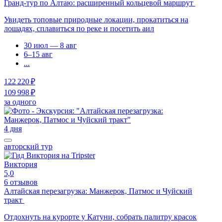
Гранд-тур по Алтаю: расширенный кольцевой маршрут
Увидеть топовые природные локации, прокатиться на
лошадях, сплавиться по реке и посетить аил
30 июл — 8 авг
6–15 авг
...
122 220 ₽
109 998 ₽
за одного
4 дня
авторский тур
Виктория
5,0
6 отзывов
Алтайская перезагрузка: Манжерок, Патмос и Чуйский
тракт
Отдохнуть на курорте у Катуни, собрать палитру красок