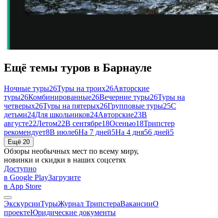
Ещё темы туров в Барнауле
Ночные туры
26
Туры на троих
26
Авторские
туры
26
Комбинированные
26
Вечерние туры
26
Туры на
четверых
26
Туры на пятерых
26
Групповые туры
25
С
детьми
24
Для школьников
24
Авторские
23
В
августе
22
Летом
22
В сентябре
18
Осенью
18
Трипстер
рекомендует
8
В июле
6
На 7 дней
5
На 4 дня
5
6 дней
5
Ещё 20
Обзоры необычных мест по всему миру,
новинки и скидки в наших соцсетях
Доступно
в Google Play
Загрузите
в App Store
Экскурсии
Туры
Журнал Трипстера
Вакансии
О
проекте
Юридические документы