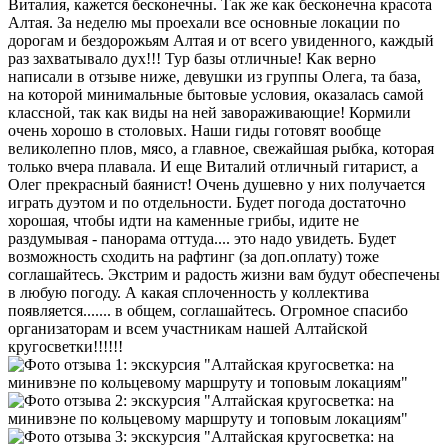
Виталия, кажется бесконечны. Так же как бесконечна красота
Алтая. За неделю мы проехали все основные локации по
дорогам и бездорожьям Алтая и от всего увиденного, каждый
раз захватывало дух!!! Тур базы отличные! Как верно
написали в отзыве ниже, девушки из группы Олега, та база,
на которой минимальные бытовые условия, оказалась самой
классной, так как виды на ней завораживающие! Кормили
очень хорошо в столовых. Наши гиды готовят вообще
великолепно плов, мясо, а главное, свежайшая рыбка, которая
только вчера плавала. И еще Виталий отличный гитарист, а
Олег прекрасный баянист! Очень душевно у них получается
играть дуэтом и по отдельности. Будет погода достаточно
хорошая, чтобы идти на каменные грибы, идите не
раздумывая - панорама оттуда.... это надо увидеть. Будет
возможность сходить на рафтинг (за доп.оплату) тоже
соглашайтесь. Экстрим и радость жизни вам будут обеспечены
в любую погоду. А какая сплоченность у коллектива
появляется....... в общем, соглашайтесь. Огромное спасибо
организаторам и всем участникам нашей Алтайской
кругосветки!!!!!!