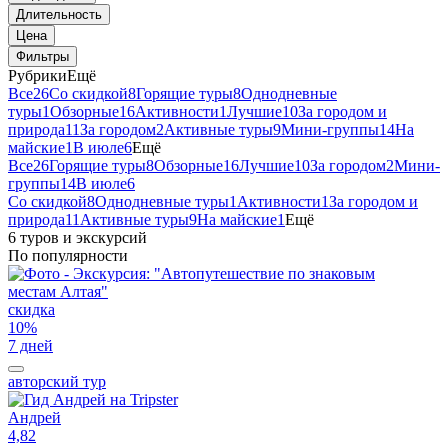
Длительность
Цена
Фильтры
Рубрики
Ещё
Все
26
Со скидкой
8
Горящие туры
8
Однодневные
туры
1
Обзорные
16
Активности
1
Лучшие
10
За городом и
природа
11
За городом
2
Активные туры
9
Мини-группы
14
На
майские
1
В июле
6
Ещё
Все
26
Горящие туры
8
Обзорные
16
Лучшие
10
За городом
2
Мини-
группы
14
В июле
6
Со скидкой
8
Однодневные туры
1
Активности
1
За городом и
природа
11
Активные туры
9
На майские
1
Ещё
6 туров и экскурсий
По популярности
скидка
10%
7 дней
авторский тур
Андрей
4,82