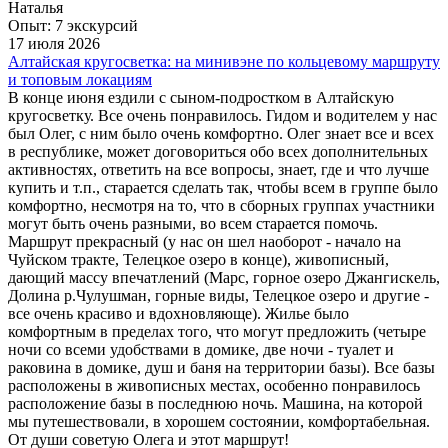
Наталья
Опыт: 7 экскурсий
17 июля 2026
Алтайская кругосветка: на минивэне по кольцевому маршруту
и топовым локациям
В конце июня ездили с сыном-подростком в Алтайскую
кругосветку. Все очень понравилось. Гидом и водителем у нас
был Олег, с ним было очень комфортно. Олег знает все и всех
в республике, может договориться обо всех дополнительных
активностях, ответить на все вопросы, знает, где и что лучше
купить и т.п., старается сделать так, чтобы всем в группе было
комфортно, несмотря на то, что в сборных группах участники
могут быть очень разными, во всем старается помочь.
Маршрут прекрасный (у нас он шел наоборот - начало на
Чуйском тракте, Телецкое озеро в конце), живописный,
дающий массу впечатлений (Марс, горное озеро Джангискель,
Долина р.Чулушман, горные виды, Телецкое озеро и другие -
все очень красиво и вдохновляюще). Жилье было
комфортным в пределах того, что могут предложить (четыре
ночи со всеми удобствами в домике, две ночи - туалет и
раковина в домике, душ и баня на территории базы). Все базы
расположены в живописных местах, особенно понравилось
расположение базы в последнюю ночь. Машина, на которой
мы путешествовали, в хорошем состоянии, комфортабельная.
От души советую Олега и этот маршрут!