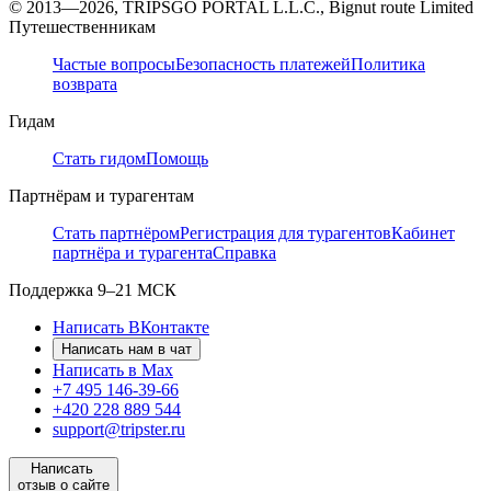
© 2013—2026, TRIPSGO PORTAL L.L.C., Bignut route Limited
Путешественникам
Частые вопросы
Безопасность платежей
Политика
возврата
Гидам
Стать гидом
Помощь
Партнёрам и турагентам
Стать партнёром
Регистрация для турагентов
Кабинет
партнёра и турагента
Справка
Поддержка
9–21 МСК
Написать ВКонтакте
Написать нам в чат
Написать в Max
+7 495 146-39-66
+420 228 889 544
support@tripster.ru
Написать
отзыв о сайте