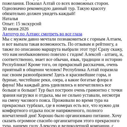
пожелания. Показал Алтай со всех возможных сторон.
Однозначно рекомендую данный тур. Такую красоту
обязательно должен увидеть каждый!
Наталья
Опыт: 15 экскурсий
30 июня 2026
Автотур по Алтаю: смотреть во все глаза
Мы с мужем давно мечтали познакомиться с горным Алтаем,
и вот выпала такая возможность. По отзывам и рейтингу, а
также по описанию маршрута выбрали этот тур! Сразу скажу,
что нам необыкновенно повезло с гидом! Алексей - алтаец, и,
соответственно, знает все обычаи, язык, традиции и историю
Республики! Кроме того, он прекрасный рассказчик, очень
приятный в общении человек! Республика Алтай поразила
нас своим разнообразием! Здесь и красивейшие горы, и
бурные, чистейшие реки, озера, а какие богатые флора и
фауна! Мы каждый день удивлялись и впечатлялись все
больше и больше! Тур был построен очень грамонтно с точки
зрания нагрузки и отдыха, мы не сильно уставали, несмотря
на смену часового пояса. Проживали во время тура на
прекрасных турбазах, где в номерах есть все, что нужно для
комфортного отдыха после напряженного, полного
впечатлений дня! Хорошо было организовано питание. Хочу
сказать огромное спасибо организаторам этого прекрасного
тура, нашему гиду Алексею и великолепной компании, с