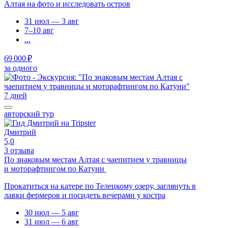
Алтая на фото и исследовать остров
31 июл — 3 авг
7–10 авг
...
69 000 ₽
за одного
7 дней
авторский тур
Дмитрий
5,0
3 отзыва
По знаковым местам Алтая с чаепитием у травницы
и моторафтингом по Катуни
Прокатиться на катере по Телецкому озеру, заглянуть в
лавки фермеров и посидеть вечерами у костра
30 июл — 5 авг
31 июл — 6 авг