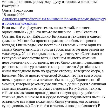
Екатерина
Опыт: 1 экскурсия
18 июня 2026
Алтайская кругосветка: на минивэне по кольцевому маршруту
и топовым локациям
Если вы всё ещё думаете ехать ли на Алтай, то ответ
однозначный - ДА! Это что-то волшебное.. Это Северная
Осетия, Дагестан, Кабардино-Балкария и так далее в одном
флаконе. Масштабы просто поражают, любовь с первого
взгляда) Очень рады, что поехали с Олегом! У него один из
самых бюджетных для туриста туров, при этом программа по
максимуму. У нас складывалось ощущение, что Олег знает в
Республике абсолютно всех) Олег нам немного изменил
первоначальную программу, но это было самым правильным
решением, наш тур начался с конца и вместо Артыбаша мы
жили последнюю ночь по другую сторону Телецкого озера, в
Балыкче. Место просто чудесное! Жалко, что там всего одна
ночь, с удовольствием остались бы на пару) Единственный
момент, который рекомендую учесть, в долине реки Челушман
селиться подальше от спуска с перевала Кату-Ярык, так как
сейчас там активно прокладывают новую дорогу, работает
техника днём и ночью и в сухую погоду поднимается пыль. В
остальном все наши пожелания были учтены, мы остались
супер довольны) Олег ещё и отличный повар и баянист!) В