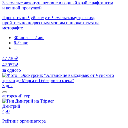
Зачемалье: автопутешествие в горный край с рафтингом
и конной прогулкой
Проехать по Чуйскому и Чемальскому трактам,
пройтись по подвесным мостам и прокатиться на
моторафте
30 июл — 2 авг
6–9 авг
...
47 730 ₽
42 957 ₽
за одного
3 дня
авторский тур
Дмитрий
4,97
Рейтинг организатора