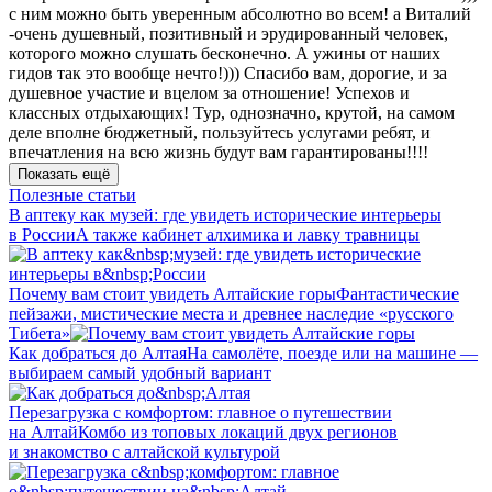
с ним можно быть уверенным абсолютно во всем! а Виталий
-очень душевный, позитивный и эрудированный человек,
которого можно слушать бесконечно. А ужины от наших
гидов так это вообще нечто!))) Спасибо вам, дорогие, и за
душевное участие и вцелом за отношение! Успехов и
классных отдыхающих! Тур, однозначно, крутой, на самом
деле вполне бюджетный, пользуйтесь услугами ребят, и
впечатления на всю жизнь будут вам гарантированы!!!!
Показать ещё
Полезные статьи
В аптеку как музей: где увидеть исторические интерьеры
в России
А также кабинет алхимика и лавку травницы
Почему вам стоит увидеть Алтайские горы
Фантастические
пейзажи, мистические места и древнее наследие «русского
Тибета»
Как добраться до Алтая
На самолёте, поезде или на машине —
выбираем самый удобный вариант
Перезагрузка с комфортом: главное о путешествии
на Алтай
Комбо из топовых локаций двух регионов
и знакомство с алтайской культурой