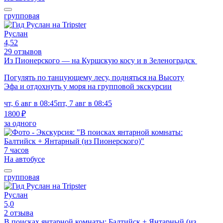
групповая
Руслан
4,52
29 отзывов
Из Пионерского — на Куршскую косу и в Зеленоградск
Погулять по танцующему лесу, подняться на Высоту
Эфа и отдохнуть у моря на групповой экскурсии
чт, 6 авг в 08:45
пт, 7 авг в 08:45
1800 ₽
за одного
7 часов
На автобусе
групповая
Руслан
5,0
2 отзыва
В поисках янтарной комнаты: Балтийск + Янтарный (из