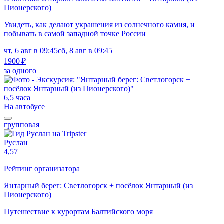
Пионерского)
Увидеть, как делают украшения из солнечного камня, и
побывать в самой западной точке России
чт, 6 авг в 09:45
сб, 8 авг в 09:45
1900 ₽
за одного
6,5 часа
На автобусе
групповая
Руслан
4,57
Рейтинг организатора
Янтарный берег: Светлогорск + посёлок Янтарный (из
Пионерского)
Путешествие к курортам Балтийского моря