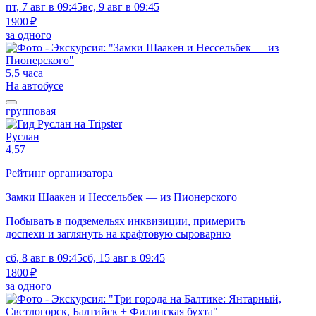
пт, 7 авг в 09:45
вс, 9 авг в 09:45
1900 ₽
за одного
5,5 часа
На автобусе
групповая
Руслан
4,57
Рейтинг организатора
Замки Шаакен и Нессельбек — из Пионерского
Побывать в подземельях инквизиции, примерить
доспехи и заглянуть на крафтовую сыроварню
сб, 8 авг в 09:45
сб, 15 авг в 09:45
1800 ₽
за одного