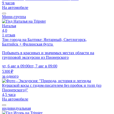
9 часов
На автомобиле
Мини-группа
Наталья
4,0
1 отзыв
Три города на Балтике: Янтарный, Светлогорск,
Балтийск + Филинская бухта
Побывать в красивых и значимых местах области на
групповой экскурсии из Пионерского
чт, 6 авг в 09:00
пт, 7 авг в 09:00
5300 ₽
за одного
4,5 часа
На автомобиле
индивидуальная