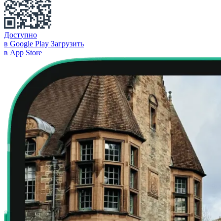
Доступно
в Google Play
Загрузить
в App Store