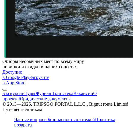
Обзоры необычных мест по всему миру,
новинки и скидки в наших соцсетях
Доступно
в Google Play
Загрузите
в App Store
Экскурсии
Туры
Журнал Трипстера
Вакансии
О
проекте
Юридические документы
© 2013—2026, TRIPSGO PORTAL L.L.C., Bignut route Limited
Путешественникам
Частые вопросы
Безопасность платежей
Политика
возврата