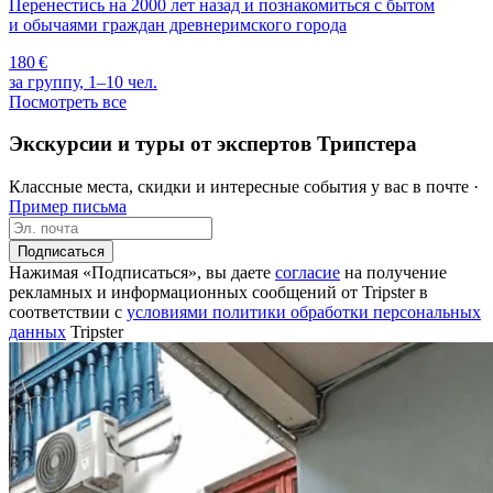
Перенестись на 2000 лет назад и познакомиться с бытом
и обычаями граждан древнеримского города
180 €
за группу, 1–10 чел.
Посмотреть все
Экскурсии и туры от экспертов Трипстера
Классные места, скидки и интересные события у вас в почте ·
Пример письма
Подписаться
Нажимая «Подписаться», вы даете
согласие
на получение
рекламных и информационных сообщений от Tripster в
соответствии c
условиями политики обработки персональных
данных
Tripster