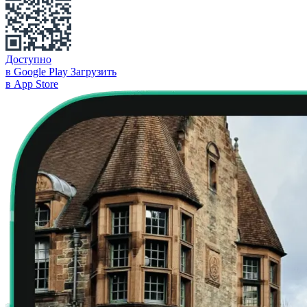
Доступно
в Google Play
Загрузить
в App Store