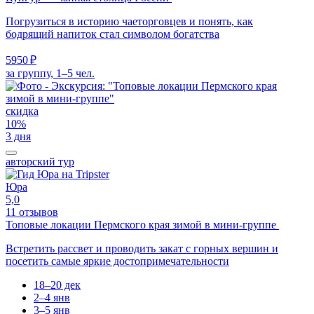
Погрузиться в историю чаеторговцев и понять, как
бодрящий напиток стал символом богатства
5950 ₽
за группу, 1–5 чел.
скидка
10%
3 дня
авторский тур
Юра
5,0
11 отзывов
Топовые локации Пермского края зимой в мини-группе
Встретить рассвет и проводить закат с горных вершин и
посетить самые яркие достопримечательности
18–20 дек
2–4 янв
3–5 янв