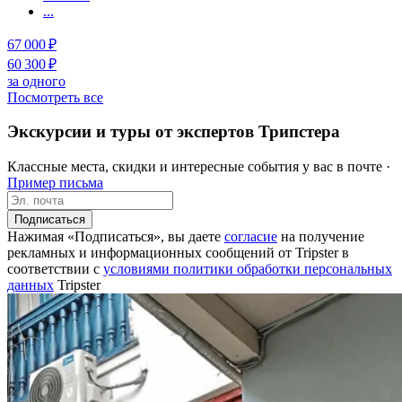
...
67 000 ₽
60 300 ₽
за одного
Посмотреть все
Экскурсии и туры от экспертов Трипстера
Классные места, скидки и интересные события у вас в почте ·
Пример письма
Подписаться
Нажимая «Подписаться», вы даете
согласие
на получение
рекламных и информационных сообщений от Tripster в
соответствии c
условиями политики обработки персональных
данных
Tripster