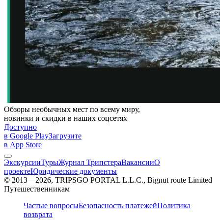
Обзоры необычных мест по всему миру,
новинки и скидки в наших соцсетях
Доступно
в Google Play
Загрузите
в App Store
Экскурсии
Туры
Журнал Трипстера
Вакансии
О
проекте
Юридические документы
© 2013—2026, TRIPSGO PORTAL L.L.C., Bignut route Limited
Путешественникам
Частые вопросы
Безопасность платежей
Политика
возврата