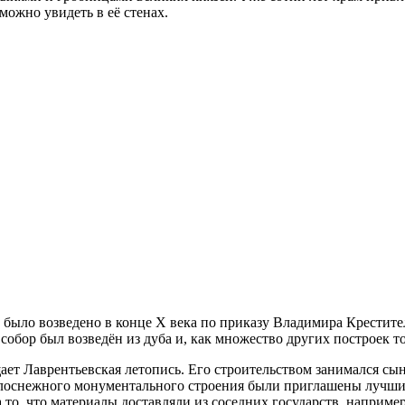
можно увидеть в её стенах.
было возведено в конце X века по приказу Владимира Крестител
собор был возведён из дуба и, как множество других построек то
бщает Лаврентьевская летопись. Его строительством занимался 
белоснежного монументального строения были приглашены лучшие
на то, что материалы доставляли из соседних государств, наприм