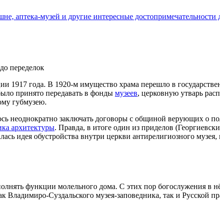
е, аптека-музей и другие интересные до­сто­при­ме­ча­тель­но­сти
 до переделок
1917 года. В 1920‑м имущество храма перешло в государственн
было принято передавать в фонды
музеев
, церковную утварь расп
ому губмузею.
ось неоднократно заключать договоры с общиной верующих о по
ика архитектуры
. Правда, в итоге один из приделов (Георгиевск
ась идея обустройства внутри церкви антирелигиозного музея, н
олнять функции молельного дома. С этих пор богослужения в нё
ак Владимиро-Суздальского музея‑заповедника, так и Русской п