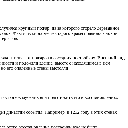
 случился крупный пожар, из‑за которого сгорело деревянное
садов. Фактически на месте старого храма появилось новое
терьеров.
 закоптились от пожаров в соседних постройках. Внешний вид
енности и подожгли здание, вместе с находящимся в нём
 но его опалённые стены выстояли.
от останков мучеников и подготовить его к восстановлению.
ей династии события. Например, в 1252 году в этих стенах
сле этого восстановление постройки уже не было