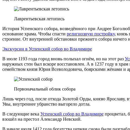
Лаврентьевская летопись
История Успенского собора, возведённого при Андрее Боголюбск
основание храма. Чтобы спасти
религиозную постройку
, князь
строение. От внутренней обстановки прежнего собора ничего н
Экскурсии в Успенский собор во Владимире
В июле 1193 года город вновь полыхал огнём, но на этот раз
Ус
наружных стен был вскоре восстановлен. А в 1237 году в храм 
семейством князя Юрия Всеволодовича, боярскими жёнами и ар
Первоначальный облик собора
Лишь через год, после отхода Золотой Орды, князю Ярославу, 
Увы, внутреннее убранство выгорело дотла.
В следующие века
Успенский собор во Владимире
процветал, б
взошёл на престол Александр Невский.
В начале июля 1412 года богатства церкви снова были разгра