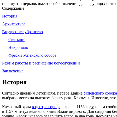
почему эта церковь имеет особое значение для верующих и что 
Содержание
История
Архитектура
Внутреннее убранство
Святыни
Некрополь
Фрески Успенского собора
Режим работы и расписание богослужений
Заключение
История
Согласно древним летописям, первое здание
Успенского собора
выбрано место на высоком берегу реки Клязьмы. Известно, что 
Каменный храм
в центре города
вырос в 1158 году, о чём соо
в 1157‑м титул великого князя Владимирского. Для создания 
зодчие. Работу удалось завершить всего за два года, несмотря 