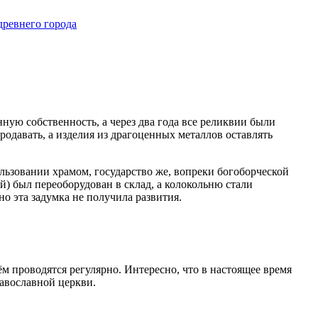
 древнего города
ую собственность, а через два года все реликвии были
родавать, а изделия из драгоценных металлов оставлять
льзовании храмом, государство же, вопреки богоборческой
ий) был переоборудован в склад, а колокольню стали
о эта задумка не получила развития.
м проводятся регулярно. Интересно, что в настоящее время
равославной церкви.