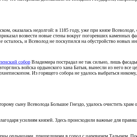
ом, оказалась недолгой: в 1185 году, уже при князе Всеволоде,
 приказал возвести новые стены вокруг погоревших каменных фа
е осталось, и Всеволод не поскупился на обустройство новых ин
пенский собор
Владимира пострадал не так сильно, лишь фасады
вторглись войска ордынского хана Батыя, вынесли из него все ц
хиепископом. Из горящего собора не удалось выбраться никому,
второму сыну Всеволода Большое Гнездо, удалось очистить храм 
лагодаря усилиям князей. Здесь происходили важные для правящ
блены ордынцами, пришедшими в город с царевичем Талычем. По