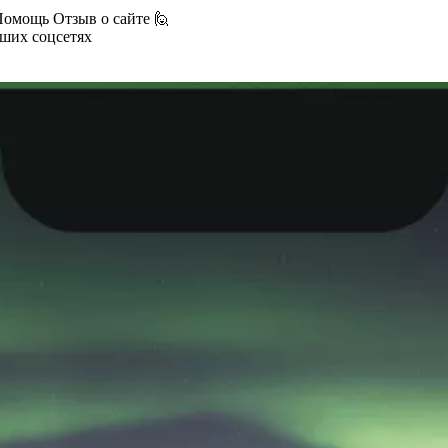
Помощь
Отзыв о сайте 🙋
аших соцсетях