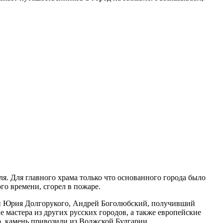
я. Для главного храма только что основанного города было
го времени, сгорел в пожаре.
сын Юрия Долгорукого, Андрей Боголюбский, получивший
 мастера из других русских городов, а также европейские
ер, камень привозили из Волжской Булгарии.