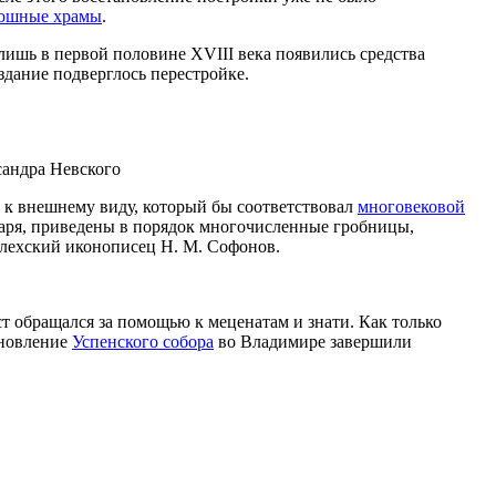
кошные храмы
.
лишь в первой половине XVIII века появились средства
здание подверглось перестройке.
сандра Невского
 к внешнему виду, который бы соответствовал
многовековой
таря, приведены в порядок многочисленные гробницы,
алехский иконописец Н. М. Софонов.
т обращался за помощью к меценатам и знати. Как только
ановление
Успенского собора
во Владимире завершили