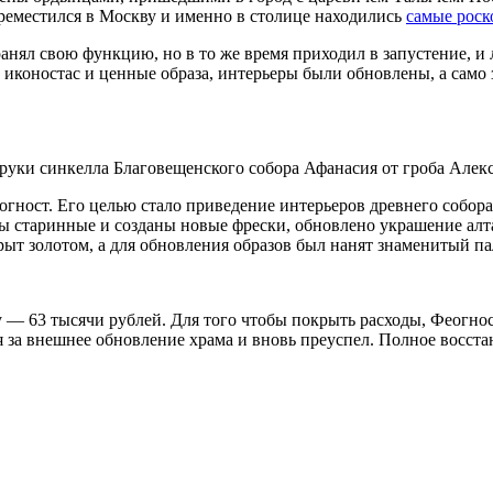
ереместился в Москву и именно в столице находились
самые рос
нял свою функцию, но в то же время приходил в запустение, и 
 иконостас и ценные образа, интерьеры были обновлены, а само 
руки синкелла Благовещенского собора Афанасия от гроба Алек
гност. Его целью стало приведение интерьеров древнего собора
ны старинные и созданы новые фрески, обновлено украшение ал
рыт золотом, а для обновления образов был нанят знаменитый п
— 63 тысячи рублей. Для того чтобы покрыть расходы, Феогнос
я за внешнее обновление храма и вновь преуспел. Полное восст