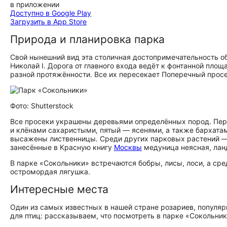
в приложении
Доступно в Google Play
Загрузить в App Store
Природа и планировка парка
Свой нынешний вид эта столичная до­сто­при­ме­ча­тель­но­сть 
Николай I. Дорога от главного входа ведёт к фонтанной пло
разной протяжённости. Все их пересекает Поперечный просе
Фото: Shutterstock
Все просеки украшены деревьями определённых пород. Перв
и клёнами сахаристыми, пятый — ясенями, а также бархата
высажены лиственницы. Среди других парковых растений — 
занесённые в Красную книгу
Москвы
медуница неясная, лан
В парке «Сокольники» встречаются бобры, лисы, лоси, а ср
остромордая лягушка.
Интересные места
Один из самых известных в нашей стране розариев, популяр
для птиц: рассказываем, что посмотреть в парке «Сокольник