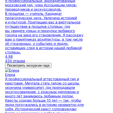
Я профессиональный, аккредитованный
московский гид, член Ассоциации гидов-
переводчиков и экскурсоводов.
В прошлом — учитель. Кандидат
педагогических наук. Увлечена историей
и культурой. Приглашаю вас в виртуальное
путешествие в прошлое столицы, где
вы увидите улицы и переулки любимого
города на заре его становления. Я расскажу
вам о памятниках архитектуры, в том числе
об утраченных, о событиях и людях,
оставивших след в истории нашей любимой
столицы.
4.98
434 отзыва
Посмотреть экскурсии гида
Елена
Я профессиональный аттестованный гид и
квестовик. Мечтала стать гидом со школы,
окончила университет, где преподавали
экскурсоведение, с красным дипломом и
много лет занимаюсь любимым делом.
Квесты создаю больше 10 лет — так, чтобы
люди погружались в историю незаметно для
себя. Исторический квест сопровождаю