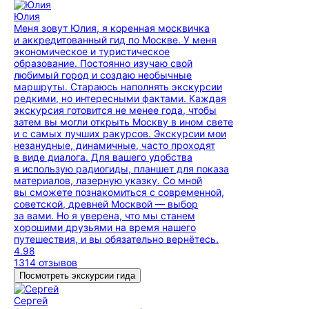
Юлия
Меня зовут Юлия, я коренная москвичка
и аккредитованный гид по Москве. У меня
экономическое и туристическое
образование. Постоянно изучаю свой
любимый город и создаю необычные
маршруты. Стараюсь наполнять экскурсии
редкими, но интересными фактами. Каждая
экскурсия готовится не менее года, чтобы
затем вы могли открыть Москву в ином свете
и с самых лучших ракурсов. Экскурсии мои
незанудные, динамичные, часто проходят
в виде диалога. Для вашего удобства
я использую радиогиды, планшет для показа
материалов, лазерную указку. Со мной
вы сможете познакомиться с современной,
советской, древней Москвой — выбор
за вами. Но я уверена, что мы станем
хорошими друзьями на время нашего
путешествия, и вы обязательно вернётесь.
4.98
1314 отзывов
Посмотреть экскурсии гида
Сергей