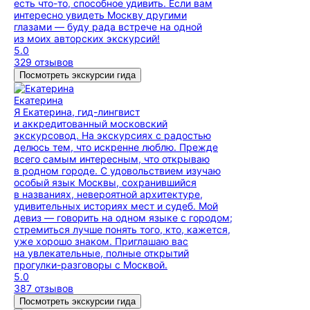
есть что-то, способное удивить. Если вам
интересно увидеть Москву другими
глазами — буду рада встрече на одной
из моих авторских экскурсий!
5.0
329 отзывов
Посмотреть экскурсии гида
Екатерина
Я Екатерина, гид-лингвист
и аккредитованный московский
экскурсовод. На экскурсиях с радостью
делюсь тем, что искренне люблю. Прежде
всего самым интересным, что открываю
в родном городе. С удовольствием изучаю
особый язык Москвы, сохранившийся
в названиях, невероятной архитектуре,
удивительных историях мест и судеб. Мой
девиз — говорить на одном языке с городом;
стремиться лучше понять того, кто, кажется,
уже хорошо знаком. Приглашаю вас
на увлекательные, полные открытий
прогулки-разговоры с Москвой.
5.0
387 отзывов
Посмотреть экскурсии гида