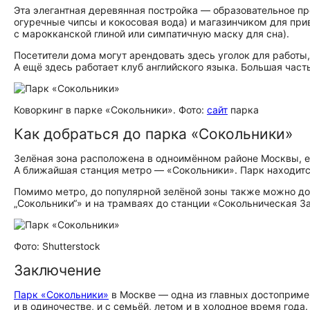
Эта элегантная деревянная постройка — образовательное п
огуречные чипсы и кокосовая вода) и магазинчиком для пр
с марокканской глиной или симпатичную маску для сна).
Посетители дома могут арендовать здесь уголок для работы,
А ещё здесь работает клуб английского языка. Большая час
Коворкинг в парке «Сокольники». Фото:
сайт
парка
Как добраться до парка «Сокольники»
Зелёная зона расположена в одноимённом районе Москвы, её
А ближайшая станция метро — «Сокольники». Парк находится
Помимо метро, до популярной зелёной зоны также можно дое
„Сокольники“» и на трамваях до станции «Сокольническая З
Фото: Shutterstock
Заключение
Парк «Сокольники»
в Москве — одна из главных до­сто­при­ме
и в одиночестве, и с семьёй, летом и в холодное время год