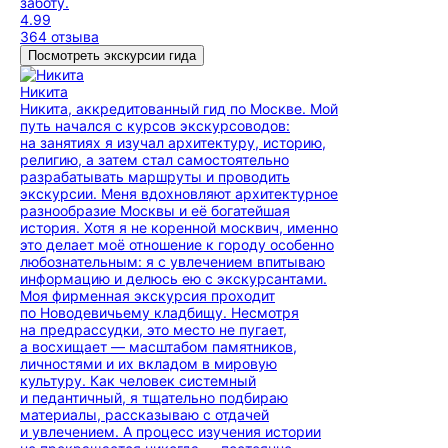
заботу.
4.99
364 отзыва
Посмотреть экскурсии гида
Никита
Никита, аккредитованный гид по Москве. Мой
путь начался с курсов экскурсоводов:
на занятиях я изучал архитектуру, историю,
религию, а затем стал самостоятельно
разрабатывать маршруты и проводить
экскурсии. Меня вдохновляют архитектурное
разнообразие Москвы и её богатейшая
история. Хотя я не коренной москвич, именно
это делает моё отношение к городу особенно
любознательным: я с увлечением впитываю
информацию и делюсь ею с экскурсантами.
Моя фирменная экскурсия проходит
по Новодевичьему кладбищу. Несмотря
на предрассудки, это место не пугает,
а восхищает — масштабом памятников,
личностями и их вкладом в мировую
культуру. Как человек системный
и педантичный, я тщательно подбираю
материалы, рассказываю с отдачей
и увлечением. А процесс изучения истории