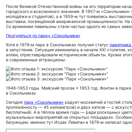
После Великой Отечественной войны на его территории нача
городского и всесоюзного значения. В 1957‑м «Сокольники»
молодёжи и студентов), а в 1959‑м тут появились выставоч
выставки, посвящённой американской промышленности. На о
Со временем павильоны стали частью одного из самых изве
Прогуляться по парку «Сокольники»
Хотя в 1979‑м парк в Сокольниках получил статус
памятника
в запустение. Ситуация изменилась в начале XXI столетия, 
аллеи, отреставрировали исторические объекты. Кроме этог
и современные аттракционы.
1946–1953 годы. Майский просек • 1953 год. Фонтан в парк
в Сокольниках
Сегодня
парк «Сокольники»
радует москвичей и гостей стол
протяжённость — 45 километров) и двух катков — с искусс
бесплатный). А в тёплое время года — ради роскошных цвет
музыкальных мероприятий на открытых площадках. Особенн
багрянцем: именно тут Исаак Левитан в 1879‑м написал одн