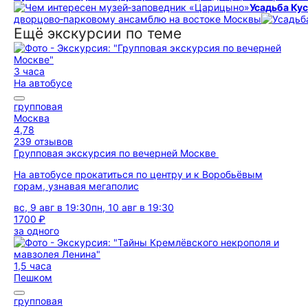
Усадьба Ку
дворцово‑парковому ансамблю на востоке Москвы
Ещё экскурсии по теме
3 часа
На автобусе
групповая
Москва
4,78
239 отзывов
Групповая экскурсия по вечерней Москве
На автобусе прокатиться по центру и к Воробьёвым
горам, узнавая мегаполис
вс, 9 авг в 19:30
пн, 10 авг в 19:30
1700 ₽
за одного
1,5 часа
Пешком
групповая