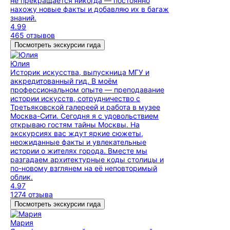
не прекращается никогда — постоянно
нахожу новые факты и добавляю их в багаж
знаний.
4.99
465 отзывов
Посмотреть экскурсии гида
Юлия
Историк искусства, выпускница МГУ и
аккредитованный гид. В моём
профессиональном опыте — преподавание
истории искусств, сотрудничество с
Третьяковской галереей и работа в музее
Москва-Сити. Сегодня я с удовольствием
открываю гостям тайны Москвы. На
экскурсиях вас ждут яркие сюжеты,
неожиданные факты и увлекательные
истории о жителях города. Вместе мы
разгадаем архитектурные коды столицы и
по-новому взглянем на её неповторимый
облик.
4.97
1274 отзыва
Посмотреть экскурсии гида
Мария