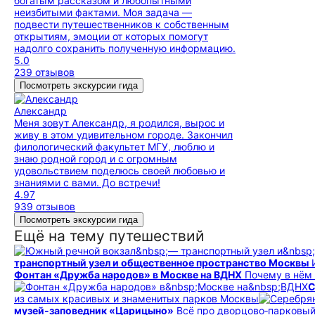
богатым рассказом и любопытными
неизбитыми фактами. Моя задача —
подвести путешественников к собственным
открытиям, эмоции от которых помогут
надолго сохранить полученную информацию.
5.0
239 отзывов
Посмотреть экскурсии гида
Александр
Меня зовут Александр, я родился, вырос и
живу в этом удивительном городе. Закончил
филологический факультет МГУ, люблю и
знаю родной город и с огромным
удовольствием поделюсь своей любовью и
знаниями с вами. До встречи!
4.97
939 отзывов
Посмотреть экскурсии гида
Ещё на тему путешествий
транспортный узел и общественное пространство Москвы
Фонтан «Дружба народов» в Москве на ВДНХ
Почему в нём 
С
из самых красивых и знаменитых парков Москвы
музей‑заповедник «Царицыно»
Всё про дворцово‑парковый