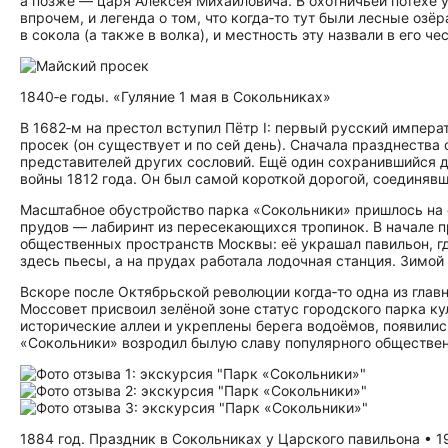
а позже — царя Алексея Михайловича. В охотничьей потехе 
впрочем, и легенда о том, что когда‑то тут были лесные оз
в сокола (а также в волка), и местность эту назвали в его чес
1840‑е годы. «Гуляние 1 мая в Сокольниках»
В 1682‑м на престол вступил Пётр I: первый русский импер
просек (он существует и по сей день). Сначала празднества
представителей других сословий. Ещё один сохранившийся 
войны 1812 года. Он был самой короткой дорогой, соединяв
Масштабное обустройство парка «Сокольники» пришлось на с
прудов — лабиринт из пересекающихся тропинок. В начале п
общественных пространств Москвы: её украшал павильон, гд
здесь пьесы, а на прудах работала лодочная станция. Зимой 
Вскоре после Октябрьской революции когда‑то одна из главных
Моссовет присвоил зелёной зоне статус городского парка к
исторические аллеи и укреплены берега водоёмов, появилис
«Сокольники» возродил былую славу популярного обществен
1884 год. Праздник в Сокольниках у Царского павильона • 19