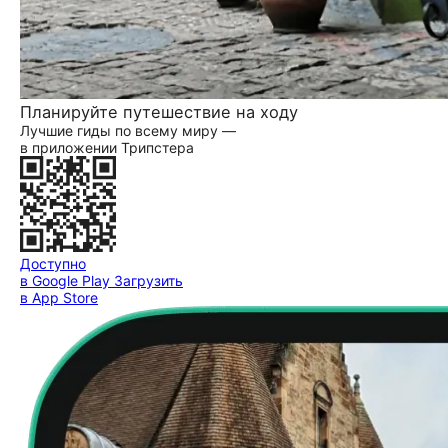
Планируйте путешествие на ходу
Лучшие гиды по всему миру —
в приложении Трипстера
Доступно
в Google Play
Загрузить
в App Store