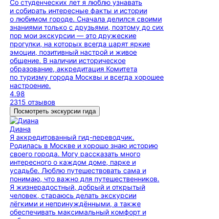
Со студенческих лет я люблю узнавать
и собирать интересные факты и истории
о любимом городе. Сначала делился своими
знаниями только с друзьями, поэтому до сих
пор мои экскурсии — это дружеские
прогулки, на которых всегда царят яркие
эмоции, позитивный настрой и живое
общение. В наличии историческое
образование, аккредитация Комитета
по туризму города Москвы и всегда хорошее
настроение.
4.98
2315 отзывов
Посмотреть экскурсии гида
Диана
Я аккредитованный гид-переводчик.
Родилась в Москве и хорошо знаю историю
своего города. Могу рассказать много
интересного о каждом доме, парке и
усадьбе. Люблю путешествовать сама и
понимаю, что важно для путешественников.
Я жизнерадостный, добрый и открытый
человек, стараюсь делать экскурсии
лёгкими и непринуждёнными, а также
обеспечивать максимальный комфорт и