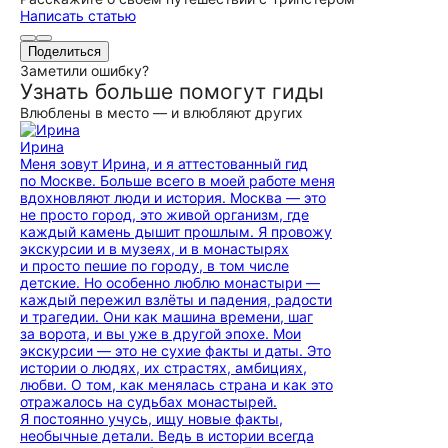
Написать статью
Поделиться
Заметили ошибку?
Узнать больше помогут гиды
Влюблены в место — и влюбляют других
Ирина
Меня зовут Ирина, и я аттестованный гид
по Москве. Больше всего в моей работе меня
вдохновляют люди и история. Москва — это
не просто город, это живой организм, где
каждый камень дышит прошлым. Я провожу
экскурсии и в музеях, и в монастырях
и просто пешие по городу, в том числе
детские. Но особенно люблю монастыри —
каждый пережил взлёты и падения, радости
и трагедии. Они как машина времени, шаг
за ворота, и вы уже в другой эпохе. Мои
экскурсии — это не сухие факты и даты. Это
истории о людях, их страстях, амбициях,
любви. О том, как менялась страна и как это
отражалось на судьбах монастырей.
Я постоянно учусь, ищу новые факты,
необычные детали. Ведь в истории всегда