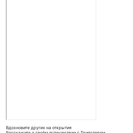
Вдохновите других на открытия
Расскажите о своём путешествии с Трипстером