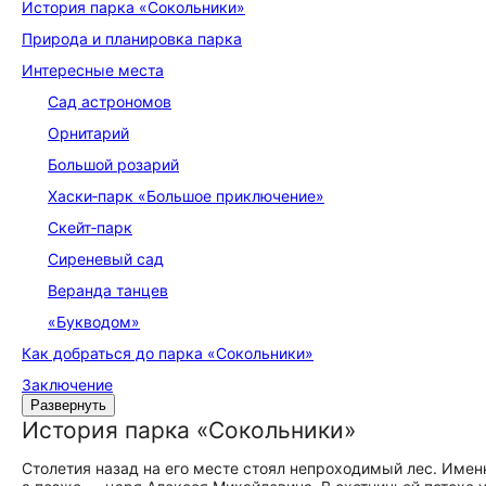
История парка «Сокольники»
Природа и планировка парка
Интересные места
Сад астрономов
Орнитарий
Большой розарий
Хаски‑парк «Большое приключение»
Скейт‑парк
Сиреневый сад
Веранда танцев
«Букводом»
Как добраться до парка «Сокольники»
Заключение
Развернуть
История парка «Сокольники»
Столетия назад на его месте стоял непроходимый лес. Имен