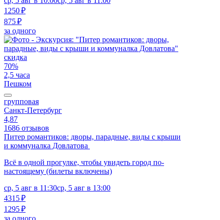
ср, 5 авг в 10:00
ср, 5 авг в 11:00
1250 ₽
875 ₽
за одного
скидка
70%
2,5 часа
Пешком
групповая
Санкт-Петербург
4,87
1686 отзывов
Питер романтиков: дворы, парадные, виды с крыши
и коммуналка Довлатова
Всё в одной прогулке, чтобы увидеть город по-
настоящему (билеты включены)
ср, 5 авг в 11:30
ср, 5 авг в 13:00
4315 ₽
1295 ₽
за одного