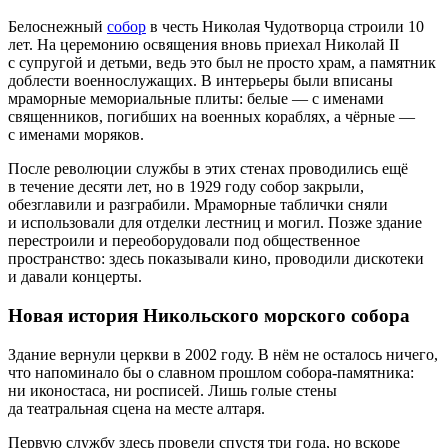
Белоснежный
собор
в честь Николая Чудотворца строили 10
лет. На церемонию освящения вновь приехал Николай II
с супругой и детьми, ведь это был не просто храм, а памятник
доблести военнослужащих. В интерьеры были вписаны
мраморные мемориальные плиты: белые — с именами
священников, погибших на военных кораблях, а чёрные —
с именами моряков.
После революции службы в этих стенах проводились ещё
в течение десяти лет, но в 1929 году собор закрыли,
обезглавили и разграбили. Мраморные таблички сняли
и использовали для отделки лестниц и могил. Позже здание
перестроили и переоборудовали под общественное
пространство: здесь показывали кино, проводили дискотеки
и давали концерты.
Новая история Никольского морского собора
Здание вернули церкви в 2002 году. В нём не осталось ничего,
что напоминало бы о славном прошлом собора‑памятника:
ни иконостаса, ни росписей. Лишь голые стены
да театральная сцена на месте алтаря.
Первую службу здесь провели спустя три года, но вскоре