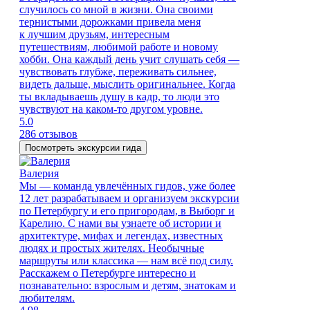
случилось со мной в жизни. Она своими
тернистыми дорожками привела меня
к лучшим друзьям, интересным
путешествиям, любимой работе и новому
хобби. Она каждый день учит слушать себя —
чувствовать глубже, переживать сильнее,
видеть дальше, мыслить оригинальнее. Когда
ты вкладываешь душу в кадр, то люди это
чувствуют на каком-то другом уровне.
5.0
286 отзывов
Посмотреть экскурсии гида
Валерия
Мы — команда увлечённых гидов, уже более
12 лет разрабатываем и организуем экскурсии
по Петербургу и его пригородам, в Выборг и
Карелию. С нами вы узнаете об истории и
архитектуре, мифах и легендах, известных
людях и простых жителях. Необычные
маршруты или классика — нам всё под силу.
Расскажем о Петербурге интересно и
познавательно: взрослым и детям, знатокам и
любителям.