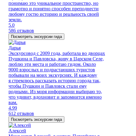
понимаю это уникальное пространство, но
грамотно и понятно способен преподнести
любому гостю историю и реальность своей
земли.
5.0
586 отзывов
Посмотреть экскурсии гида
Дарья
Экскурсовод с 2009 года, работала во дворцах
Пушкина и Павловска, живу в Царском Селе,
люблю эти места и работаю гидом. Около
9000 взрослых и подрастающих туристов
побывали на моих экскурсиях. И каждому
я стремлюсь рассказать историю города так,
чтобы Пушкин и Павловск стали ему
родными. Из моря информации выбираю то,
что удивит, вдохновит и запомнится именно
вам.
4.99
612 отзывов
Посмотреть экскурсии гида
Алексей