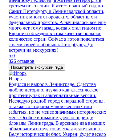
Меня зовут Алексей, я житель Петербурга в
третьем поколении. Я аттестованный гид по
Санкт-Петербургу и Ленинградской области,
участник многих городских, областных и
федеральных проектов. А начиналось всё ещё
много лет тому назад, когда я стал гидом по
Европе и объездил в этом качестве большое
количество стран. Сейчас я готов поделиться
с вами своей любовью к Петербургу. До
встречи на экскурсиях!
5.0
326 отзывов
Посмотреть экскурсии гида
Игорь
Родился и вырос в Ленинграде. Сдетства
люблю историю, изучаю как классическое
прочтение, так и альтернативные версии.
Исследую родной город с парадной стороны,
а также со стороны малоизвестных или
забытых, но не менее значимых исторических
мест. Особое внимание уделяю периоду
блокады Ленинграда. В арсенале два высших
образования и педагогическая деятельность.
Веду исторический блог. Уверен, будет весело