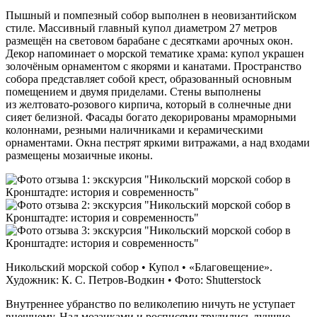
Пышный и помпезный собор выполнен в неовизантийском
стиле. Массивный главный купол диаметром 27 метров
размещён на световом барабане с десятками арочных окон.
Декор напоминает о морской тематике храма: купол украшен
золочёным орнаментом с якорями и канатами. Пространство
собора представляет собой крест, образованный основным
помещением и двумя приделами. Стены выполнены
из желтовато-розового кирпича, который в солнечные дни
сияет белизной. Фасады богато декорированы мраморными
колоннами, резными наличниками и керамическими
орнаментами. Окна пестрят яркими витражами, а над входами
размещены мозаичные иконы.
Никольский морской собор • Купол • «Благовещение».
Художник: К. С. Петров‑Водкин • Фото: Shutterstock
Внутреннее убранство по великолепию ничуть не уступает
внешнему. Над мозаиками и росписями трудились лучшие