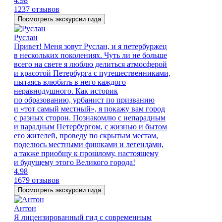
4.98
1237 отзывов
Посмотреть экскурсии гида
Руслан
Привет! Меня зовут Руслан, и я петербуржец
в нескольких поколениях. Чуть ли не больше
всего на свете я люблю делиться атмосферой
и красотой Петербурга с путешественниками,
пытаясь влюбить в него каждого
неравнодушного. Как историк
по образованию, урбанист по призванию
и «тот самый местный», я покажу вам город
с разных сторон. Познакомлю с непарадным
и парадным Петербургом, с жизнью и бытом
его жителей, проведу по скрытым местам,
поделюсь местными фишками и легендами,
а также приобщу к прошлому, настоящему
и будущему этого Великого города!
4.98
1679 отзывов
Посмотреть экскурсии гида
Антон
Я лицензированный гид с современным