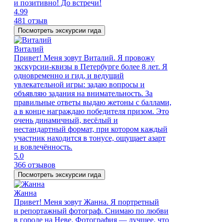
и позитивно! До встречи!
4.99
481 отзыв
Посмотреть экскурсии гида
Виталий
Привет! Меня зовут Виталий. Я провожу
экскурсии-квизы в Петербурге более 8 лет. Я
одновременно и гид, и ведущий
увлекательной игры: задаю вопросы и
объявляю задания на внимательность. За
правильные ответы выдаю жетоны с баллами,
а в конце награждаю победителя призом. Это
очень динамичный, весёлый и
нестандартный формат, при котором каждый
участник находится в тонусе, ощущает азарт
и вовлечённость.
5.0
366 отзывов
Посмотреть экскурсии гида
Жанна
Привет! Меня зовут Жанна. Я портретный
и репортажный фотограф. Снимаю по любви
в городе на Неве. Фотография — лучшее, что