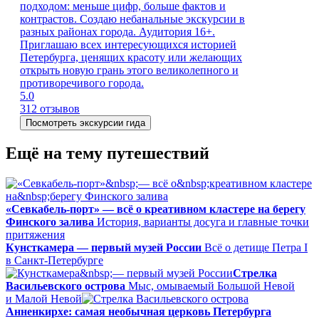
подходом: меньше цифр, больше фактов и
контрастов. Создаю небанальные экскурсии в
разных районах города. Аудитория 16+.
Приглашаю всех интересующихся историей
Петербурга, ценящих красоту или желающих
открыть новую грань этого великолепного и
противоречивого города.
5.0
312 отзывов
Посмотреть экскурсии гида
Ещё на тему путешествий
«Севкабель-порт» — всё о креативном кластере на берегу
Финского залива
История, варианты досуга и главные точки
притяжения
Кунсткамера — первый музей России
Всё о детище Петра I
в Санкт‑Петербурге
Стрелка
Васильевского острова
Мыс, омываемый Большой Невой
и Малой Невой
Анненкирхе: самая необычная церковь Петербурга