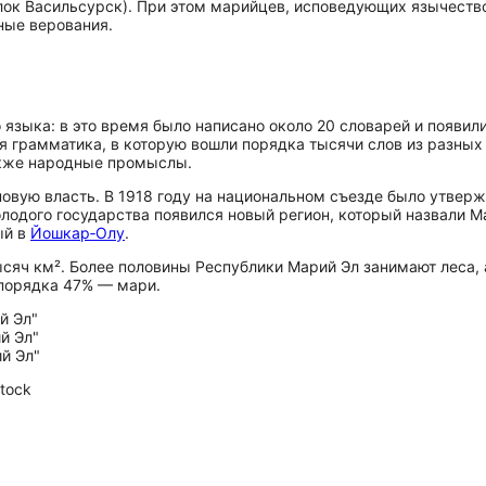
ёлок Васильсурск). При этом марийцев, исповедующих язычество
ные верования.
о языка: в это время было написано около 20 словарей и появи
я грамматика, в которую вошли порядка тысячи слов из разных
акже народные промыслы.
вую власть. В 1918 году на национальном съезде было утвержд
олодого государства появился новый регион, который назвали М
ый в
Йошкар‑Олу
.
сяч км². Более половины Республики Марий Эл занимают леса, 
 порядка 47% — мари.
tock