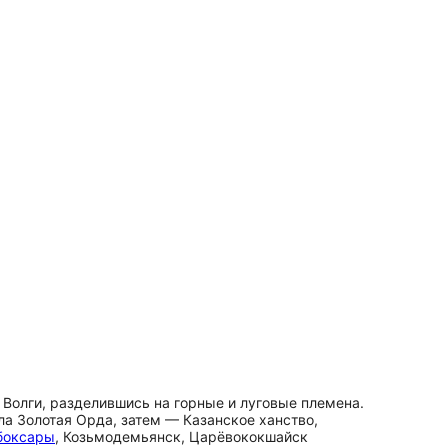
 Волги, разделившись на горные и луговые племена.
ла Золотая Орда, затем — Казанское ханство,
боксары
, Козьмодемьянск, Царёвококшайск