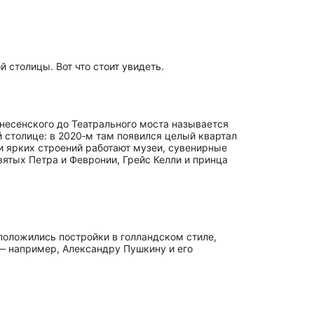
столицы. Вот что стоит увидеть.
знесенского до Театрального моста называется
 столице: в 2020‑м там появился целый квартал
и ярких строений работают музеи, сувенирные
вятых Петра и Февронии, Грейс Келли и принца
положились постройки в голландском стиле,
— например, Александру Пушкину и его