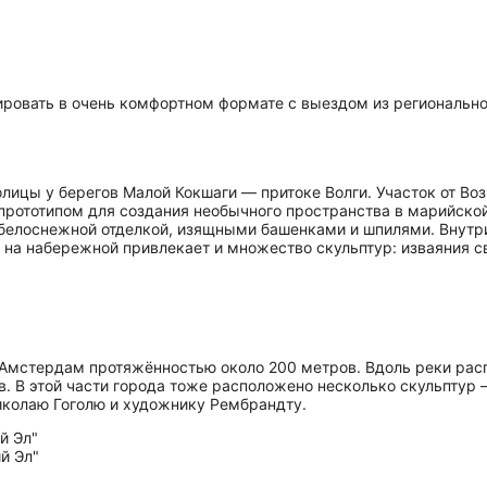
овать в очень комфортном формате с выездом из региональной 
лицы у берегов Малой Кокшаги — притоке Волги. Участок от Во
 прототипом для создания необычного пространства в марийской
 белоснежной отделкой, изящными башенками и шпилями. Внутр
 на набережной привлекает и множество скульптур: изваяния с
 Амстердам протяжённостью около 200 метров. Вдоль реки рас
. В этой части города тоже расположено несколько скульптур 
иколаю Гоголю и художнику Рембрандту.