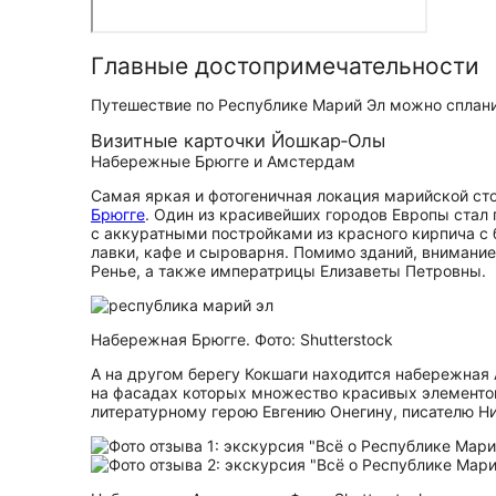
Главные до­сто­при­ме­ча­тель­но­сти
Путешествие по Республике Марий Эл можно спланир
Визитные карточки Йошкар‑Олы
Набережные Брюгге и Амстердам
Самая яркая и фотогеничная локация марийской сто
Брюгге
. Один из красивейших городов Европы стал
с аккуратными постройками из красного кирпича с
лавки, кафе и сыроварня. Помимо зданий, внимание
Ренье, а также императрицы Елизаветы Петровны.
Набережная Брюгге. Фото: Shutterstock
А на другом берегу Кокшаги находится набережная
на фасадах которых множество красивых элементов
литературному герою Евгению Онегину, писателю Н