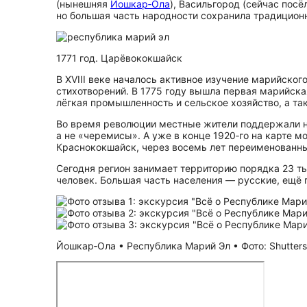
(нынешняя
Йошкар‑Ола
), Васильгород (сейчас пос
но большая часть народности сохранила традицион
1771 год. Царёвококшайск
В XVIII веке началось активное изучение марийског
стихотворений. В 1775 году вышла первая марийска
лёгкая промышленность и сельское хозяйство, а т
Во время революции местные жители поддержали но
а не «черемисы». А уже в конце 1920‑го на карте м
Крас­но­кок­шайск, через восемь лет переименованн
Сегодня регион занимает территорию порядка 23 ты
человек. Большая часть населения — русские, ещё
Йошкар‑Ола • Республика Марий Эл • Фото: Shutters