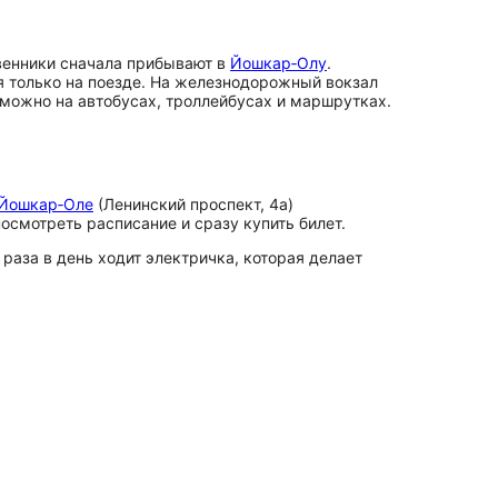
твенники сначала прибывают в
Йошкар‑Олу
.
ся только на поезде. На железнодорожный вокзал
у можно на автобусах, троллейбусах и маршрутках.
Йошкар‑Оле
(Ленинский проспект, 4а)
осмотреть расписание и сразу купить билет.
раза в день ходит электричка, которая делает