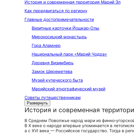
История и современная территория Марий Эл
Как передвигаться по региону
Главные до­сто­при­ме­ча­тель­но­сти
Визитные карточки Йошкар‑Олы
Мироносицкий монастырь
Гора Аламнер
Национальный парк «Марий Чодра»
Деревня Визимбирь
Замок Шереметева
Музей купеческого быта
Марийский этнографический музей
Советы путешественникам
Развернуть
История и современная территор
В Среднем Поволжье народ мари из финно‑угорской 
В X веке о народе впервые упоминается в летопися
а с XVI века — Российское государство. Тогда в ре