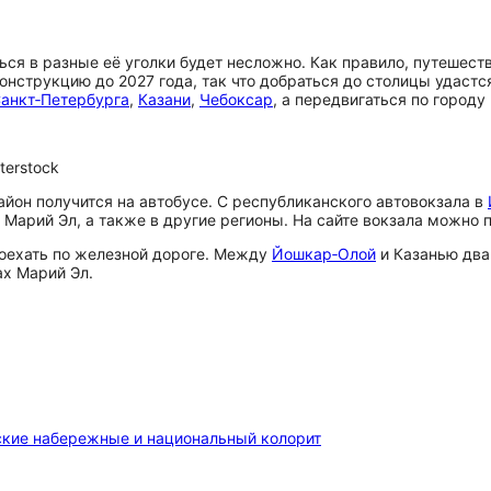
ся в разные её уголки будет несложно. Как правило, путешес
онструкцию до 2027 года, так что добраться до столицы удаст
анкт‑Петербурга
,
Казани
,
Чебоксар
, а передвигаться по город
terstock
айон получится на автобусе. С республиканского автовокзала в
Марий Эл, а также в другие регионы. На сайте вокзала можно п
доехать по железной дороге. Между
Йошкар‑Олой
и Казанью два 
ах Марий Эл.
ские набережные и национальный колорит