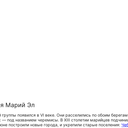
ия Марий Эл
группы появился в VI веке. Они расселились по обоим берегам
х — под названием черемисы. В XIII столетии марийцев подчини
гионе построили новые города, и укрепили старые поселения:
Че